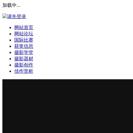
加载中...
请先登录
网站首页
网站论坛
国际比赛
获奖信息
摄影学堂
摄影器材
摄影创作
佳作赏析
登录本站
安全提问(未设置请忽略)
登 录
使用第三方账号登陆