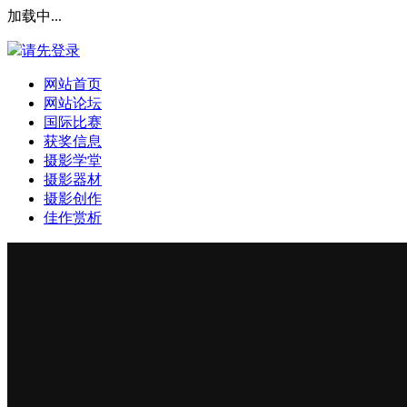
加载中...
请先登录
网站首页
网站论坛
国际比赛
获奖信息
摄影学堂
摄影器材
摄影创作
佳作赏析
登录本站
安全提问(未设置请忽略)
登 录
使用第三方账号登陆