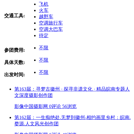
飞机
火车
交通工具:
越野车
空调旅行车
空调大巴车
待定
不限
参团费用:
不限
具体天数:
不限
出发时间:
第163届：寻梦古徽州 · 探寻非遗文化 · 精品皖南专题人
文深度摄影创作团
影像中国摄影网
0评论
56浏览
第162届：一生痴绝处.无梦到徽州-相约画里乡村：皖南.
婺源.人文风光创作团