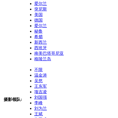
爱尔兰
突尼斯
美国
德国
爱尔兰
秘鲁
希腊
新西兰
西班牙
南美巴塔哥尼亚
格陵兰岛
不限
温金涛
吴悠
王东军
项吉凌
刘国强
摄影领队:
李峰
刘为兰
王斌