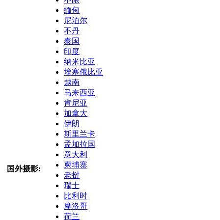
缅甸
尼泊尔
不丹
泰国
印度
纳米比亚
埃塞俄比亚
越南
马来西亚
肯尼亚
加拿大
伊朗
斯里兰卡
孟加拉国
意大利
柬埔寨
国外摄影:
老挝
瑞士
比利时
摩洛哥
荷兰