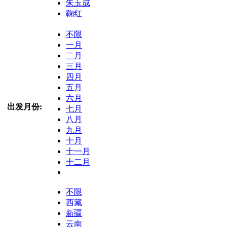
朱玉成
鞠红
不限
一月
二月
三月
四月
五月
六月
出发月份:
七月
八月
九月
十月
十一月
十二月
不限
西藏
新疆
云南