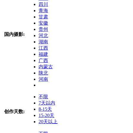
四川
青海
甘肃
安徽
贵州
国内摄影:
河北
湖南
江西
福建
广西
内蒙古
陕北
河南
不限
7天以内
8-15天
创作天数:
15-20天
20天以上