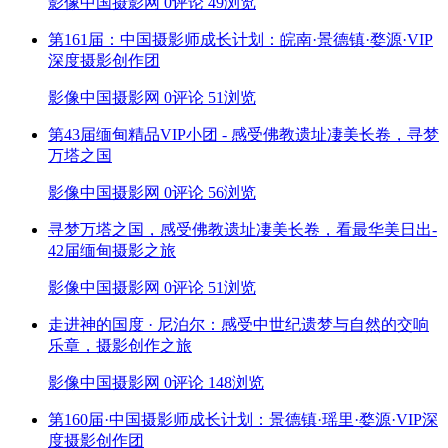
影像中国摄影网
0评论
49浏览
第161届：中国摄影师成长计划：皖南·景德镇·婺源·VIP
深度摄影创作团
影像中国摄影网
0评论
51浏览
第43届缅甸精品VIP小团 - 感受佛教遗址凄美长卷，寻梦
万塔之国
影像中国摄影网
0评论
56浏览
寻梦万塔之国，感受佛教遗址凄美长卷，看最华美日出-
42届缅甸摄影之旅
影像中国摄影网
0评论
51浏览
走进神的国度 · 尼泊尔：感受中世纪遗梦与自然的交响
乐章，摄影创作之旅
影像中国摄影网
0评论
148浏览
第160届·中国摄影师成长计划：景德镇·瑶里·婺源·VIP深
度摄影创作团