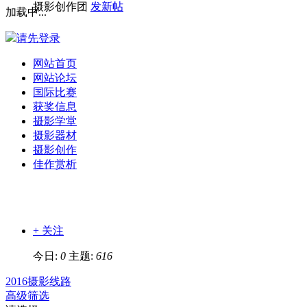
摄影创作团
发新帖
加载中...
请先登录
网站首页
网站论坛
国际比赛
获奖信息
摄影学堂
摄影器材
摄影创作
佳作赏析
+ 关注
今日:
0
主题:
616
2016摄影线路
高级筛选