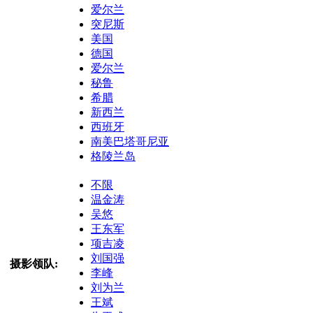
爱尔兰
突尼斯
美国
德国
爱尔兰
秘鲁
希腊
新西兰
西班牙
南美巴塔哥尼亚
格陵兰岛
不限
温金涛
吴悠
王东军
项吉凌
刘国强
摄影领队:
李峰
刘为兰
王斌