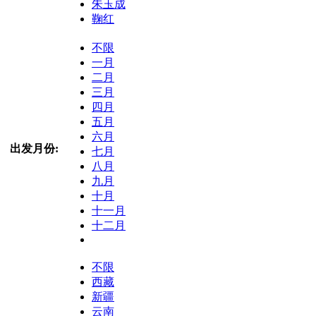
朱玉成
鞠红
不限
一月
二月
三月
四月
五月
六月
出发月份:
七月
八月
九月
十月
十一月
十二月
不限
西藏
新疆
云南