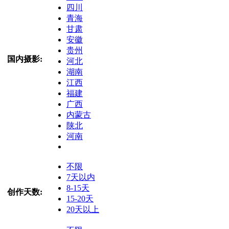
四川
青海
甘肃
安徽
贵州
国内摄影:
河北
湖南
江西
福建
广西
内蒙古
陕北
河南
不限
7天以内
8-15天
创作天数:
15-20天
20天以上