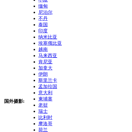
缅甸
尼泊尔
不丹
泰国
印度
纳米比亚
埃塞俄比亚
越南
马来西亚
肯尼亚
加拿大
伊朗
斯里兰卡
孟加拉国
意大利
柬埔寨
国外摄影:
老挝
瑞士
比利时
摩洛哥
荷兰