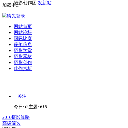
摄影创作团
发新帖
加载中...
请先登录
网站首页
网站论坛
国际比赛
获奖信息
摄影学堂
摄影器材
摄影创作
佳作赏析
+ 关注
今日:
0
主题:
616
2016摄影线路
高级筛选