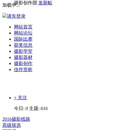
摄影创作团
发新帖
加载中...
请先登录
网站首页
网站论坛
国际比赛
获奖信息
摄影学堂
摄影器材
摄影创作
佳作赏析
+ 关注
今日:
0
主题:
616
2016摄影线路
高级筛选