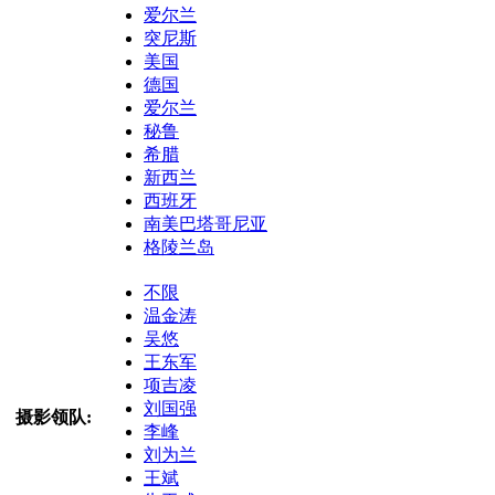
爱尔兰
突尼斯
美国
德国
爱尔兰
秘鲁
希腊
新西兰
西班牙
南美巴塔哥尼亚
格陵兰岛
不限
温金涛
吴悠
王东军
项吉凌
刘国强
摄影领队:
李峰
刘为兰
王斌