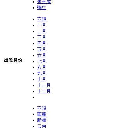
朱玉成
鞠红
不限
一月
二月
三月
四月
五月
六月
出发月份:
七月
八月
九月
十月
十一月
十二月
不限
西藏
新疆
云南