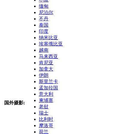
缅甸
尼泊尔
不丹
泰国
印度
纳米比亚
埃塞俄比亚
越南
马来西亚
肯尼亚
加拿大
伊朗
斯里兰卡
孟加拉国
意大利
柬埔寨
国外摄影:
老挝
瑞士
比利时
摩洛哥
荷兰