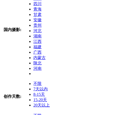
四川
青海
甘肃
安徽
贵州
国内摄影:
河北
湖南
江西
福建
广西
内蒙古
陕北
河南
不限
7天以内
8-15天
创作天数:
15-20天
20天以上