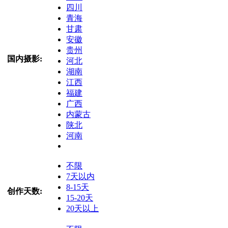
四川
青海
甘肃
安徽
贵州
国内摄影:
河北
湖南
江西
福建
广西
内蒙古
陕北
河南
不限
7天以内
8-15天
创作天数:
15-20天
20天以上