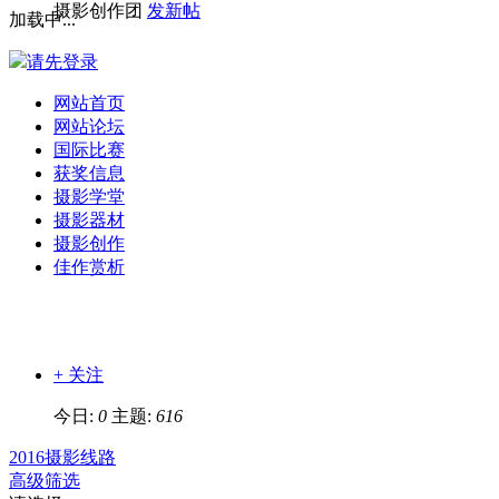
摄影创作团
发新帖
加载中...
请先登录
网站首页
网站论坛
国际比赛
获奖信息
摄影学堂
摄影器材
摄影创作
佳作赏析
+ 关注
今日:
0
主题:
616
2016摄影线路
高级筛选