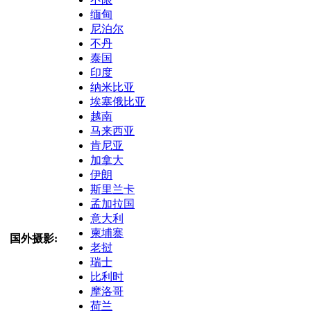
缅甸
尼泊尔
不丹
泰国
印度
纳米比亚
埃塞俄比亚
越南
马来西亚
肯尼亚
加拿大
伊朗
斯里兰卡
孟加拉国
意大利
柬埔寨
国外摄影:
老挝
瑞士
比利时
摩洛哥
荷兰