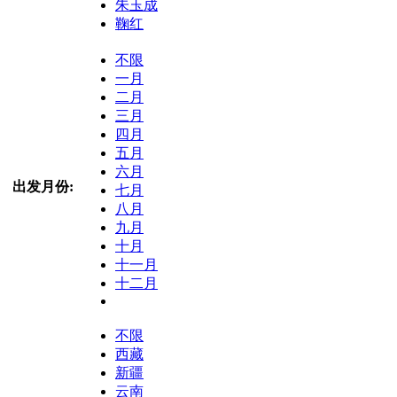
朱玉成
鞠红
不限
一月
二月
三月
四月
五月
六月
出发月份:
七月
八月
九月
十月
十一月
十二月
不限
西藏
新疆
云南