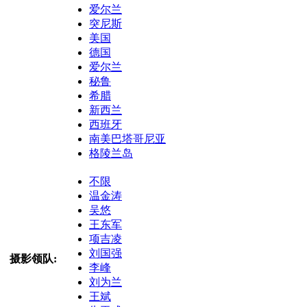
爱尔兰
突尼斯
美国
德国
爱尔兰
秘鲁
希腊
新西兰
西班牙
南美巴塔哥尼亚
格陵兰岛
不限
温金涛
吴悠
王东军
项吉凌
刘国强
摄影领队:
李峰
刘为兰
王斌