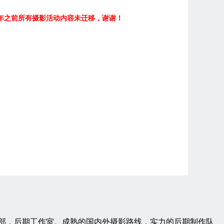
017年之前所有摄影活动内容未迁移，谢谢！
，展览部，后期工作室。成熟的国内外摄影路线，实力的后期制作队