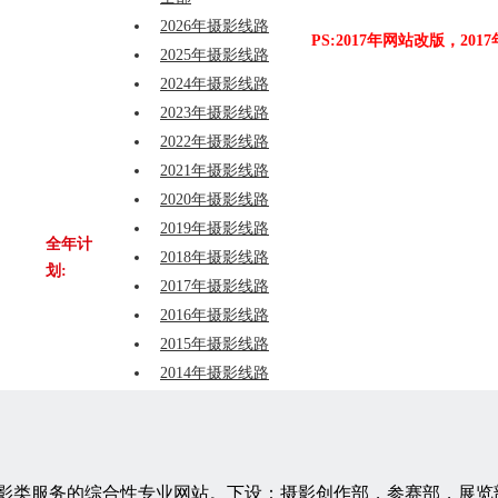
2026年摄影线路
PS:2017年网站改版，2
2025年摄影线路
2024年摄影线路
2023年摄影线路
2022年摄影线路
2021年摄影线路
2020年摄影线路
2019年摄影线路
全年计
2018年摄影线路
划:
2017年摄影线路
2016年摄影线路
2015年摄影线路
2014年摄影线路
2013年摄影线路
2012年摄影线路
2011年摄影线路
2010年摄影线路
9年，是专注摄影类服务的综合性专业网站。下设：摄影创作部，参赛部