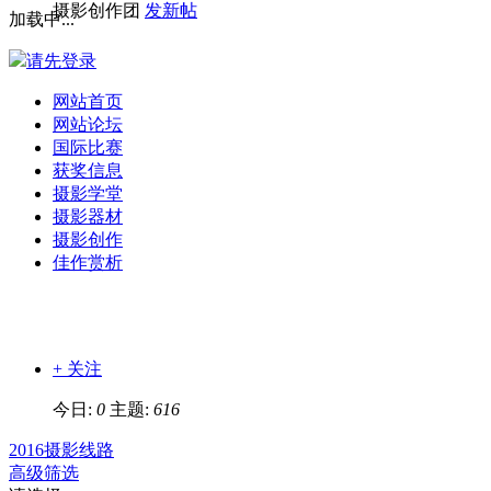
摄影创作团
发新帖
加载中...
请先登录
网站首页
网站论坛
国际比赛
获奖信息
摄影学堂
摄影器材
摄影创作
佳作赏析
+ 关注
今日:
0
主题:
616
2016摄影线路
高级筛选