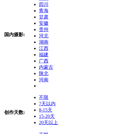
四川
青海
甘肃
安徽
贵州
国内摄影:
河北
湖南
江西
福建
广西
内蒙古
陕北
河南
不限
7天以内
8-15天
创作天数:
15-20天
20天以上