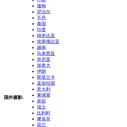
缅甸
尼泊尔
不丹
泰国
印度
纳米比亚
埃塞俄比亚
越南
马来西亚
肯尼亚
加拿大
伊朗
斯里兰卡
孟加拉国
意大利
柬埔寨
国外摄影:
老挝
瑞士
比利时
摩洛哥
荷兰