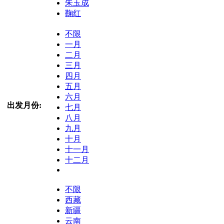
朱玉成
鞠红
不限
一月
二月
三月
四月
五月
六月
出发月份:
七月
八月
九月
十月
十一月
十二月
不限
西藏
新疆
云南