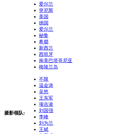
爱尔兰
突尼斯
美国
德国
爱尔兰
秘鲁
希腊
新西兰
西班牙
南美巴塔哥尼亚
格陵兰岛
不限
温金涛
吴悠
王东军
项吉凌
刘国强
摄影领队:
李峰
刘为兰
王斌