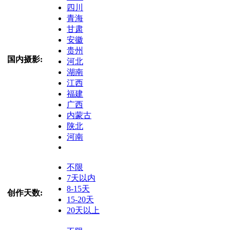
四川
青海
甘肃
安徽
贵州
国内摄影:
河北
湖南
江西
福建
广西
内蒙古
陕北
河南
不限
7天以内
8-15天
创作天数:
15-20天
20天以上