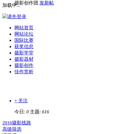
摄影创作团
发新帖
加载中...
请先登录
网站首页
网站论坛
国际比赛
获奖信息
摄影学堂
摄影器材
摄影创作
佳作赏析
+ 关注
今日:
0
主题:
616
2016摄影线路
高级筛选