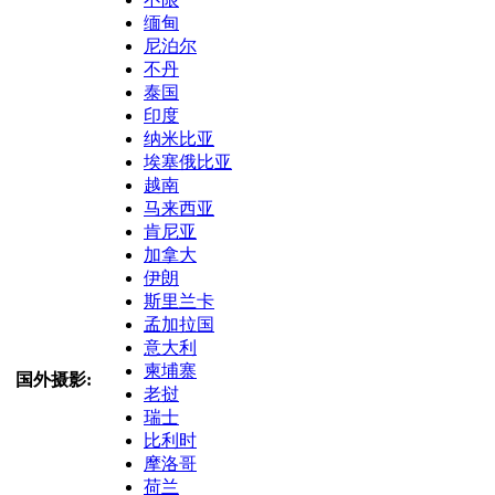
缅甸
尼泊尔
不丹
泰国
印度
纳米比亚
埃塞俄比亚
越南
马来西亚
肯尼亚
加拿大
伊朗
斯里兰卡
孟加拉国
意大利
柬埔寨
国外摄影:
老挝
瑞士
比利时
摩洛哥
荷兰