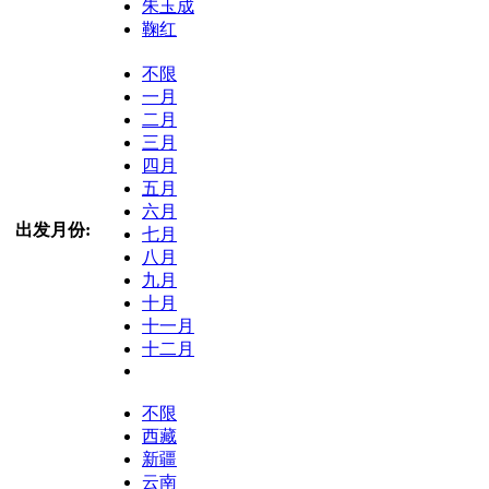
朱玉成
鞠红
不限
一月
二月
三月
四月
五月
六月
出发月份:
七月
八月
九月
十月
十一月
十二月
不限
西藏
新疆
云南