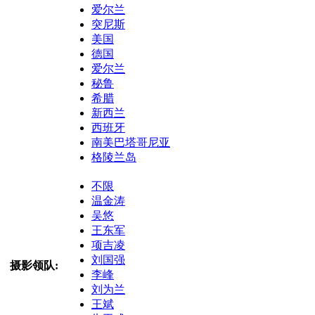
爱尔兰
突尼斯
美国
德国
爱尔兰
秘鲁
希腊
新西兰
西班牙
南美巴塔哥尼亚
格陵兰岛
不限
温金涛
吴悠
王东军
项吉凌
刘国强
摄影领队:
李峰
刘为兰
王斌