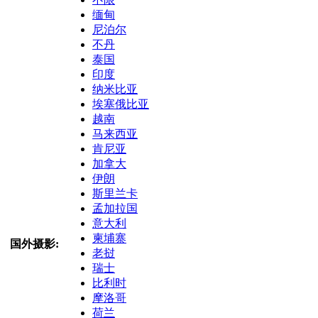
缅甸
尼泊尔
不丹
泰国
印度
纳米比亚
埃塞俄比亚
越南
马来西亚
肯尼亚
加拿大
伊朗
斯里兰卡
孟加拉国
意大利
柬埔寨
国外摄影:
老挝
瑞士
比利时
摩洛哥
荷兰