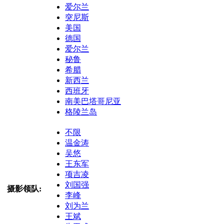
爱尔兰
突尼斯
美国
德国
爱尔兰
秘鲁
希腊
新西兰
西班牙
南美巴塔哥尼亚
格陵兰岛
不限
温金涛
吴悠
王东军
项吉凌
刘国强
摄影领队:
李峰
刘为兰
王斌