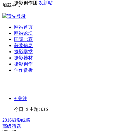
摄影创作团
发新帖
加载中...
请先登录
网站首页
网站论坛
国际比赛
获奖信息
摄影学堂
摄影器材
摄影创作
佳作赏析
+ 关注
今日:
0
主题:
616
2016摄影线路
高级筛选