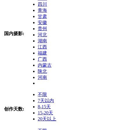
四川
青海
甘肃
安徽
贵州
国内摄影:
河北
湖南
江西
福建
广西
内蒙古
陕北
河南
不限
7天以内
8-15天
创作天数:
15-20天
20天以上