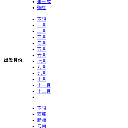
朱玉成
鞠红
不限
一月
二月
三月
四月
五月
六月
出发月份:
七月
八月
九月
十月
十一月
十二月
不限
西藏
新疆
云南