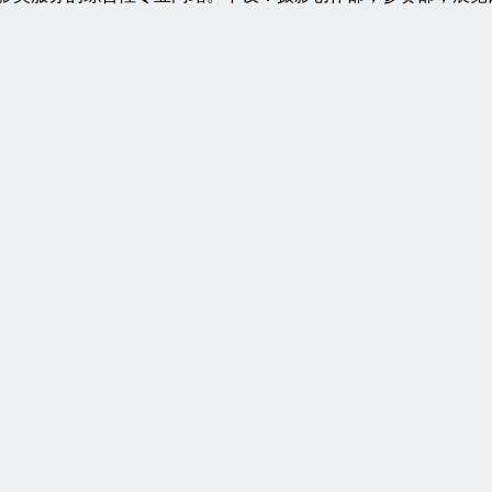
2009年摄影线路
全部
缅甸
尼泊尔
不丹
泰国
印度
纳米比亚
埃塞俄比亚
越南
马来西亚
肯尼亚
加拿大
伊朗
斯里兰卡