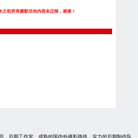
017年之前所有摄影活动内容未迁移，谢谢！
，展览部，后期工作室。成熟的国内外摄影路线，实力的后期制作队