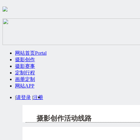
网站首页
Portal
摄影创作
摄影赛事
定制行程
画册定制
网站APP
|
请登录
|
注册
摄影创作活动线路