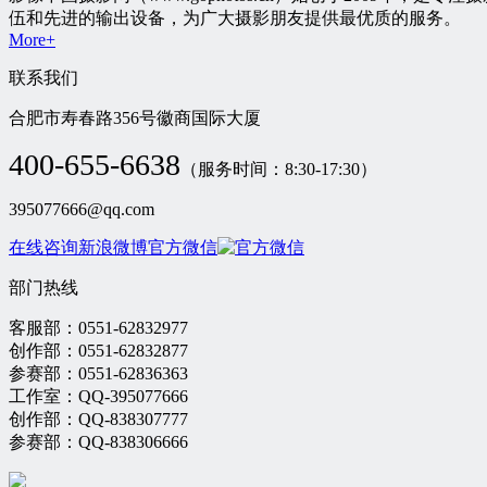
伍和先进的输出设备，为广大摄影朋友提供最优质的服务。
More+
联系我们
合肥市寿春路356号徽商国际大厦
400-655-6638
（服务时间：8:30-17:30）
395077666@qq.com
在线咨询
新浪微博
官方微信
部门热线
客服部：0551-62832977
创作部：0551-62832877
参赛部：0551-62836363
工作室：QQ-395077666
创作部：QQ-838307777
参赛部：QQ-838306666