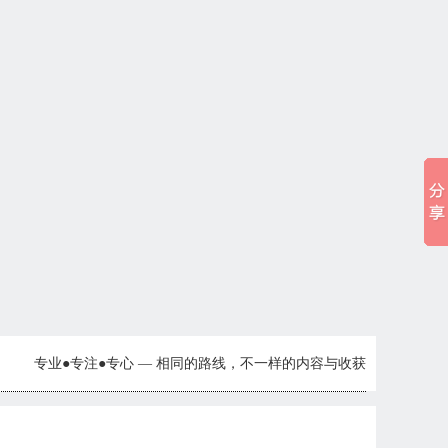
专业●专注●专心 — 相同的路线，不一样的内容与收获