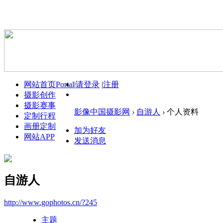
网站首页
Portal
|
请登录
|
注册
摄影创作
摄影赛事
影像中国摄影网
›
自游人
›
个人资料
定制行程
画册定制
加为好友
网站APP
发送消息
自游人
http://www.gophotos.cn/?245
主题