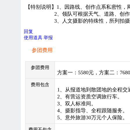
【特别说明】1
、
因路线、创作点系私密性，
2
、
领队可根据天气、道路、创作
3
、
人文
摄影的特殊性，
所列
拍摄
回复
使用道具
举报
参团费用
参团费用
方案一：55
80元
，方
案
二：76
费用包含
1、
从报道地到散团地的全程交
2、
有营运资质
空调
旅行车
。
3、双人标准间。
4、摄影指导、全程跟随服务。
5、意外旅游30万元个人保险
。
费用不包含