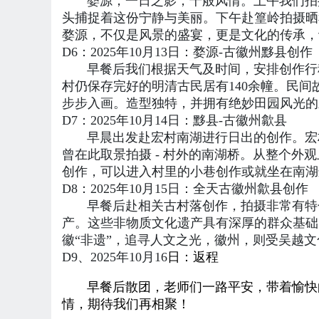
婺源，一日之影，千般风情。上午我们拍摄
头捕捉着这份宁静与美丽。下午赴篁岭拍摄晒
婺源，不仅是风景的盛宴，更是文化的传承
D6：2025年10月13日：婺源-古徽州黟县创作
早餐后我们根据天气及时间，安排创作行程
村仍保存完好的明清古民居有140余幢。民
步步入画。造型独特，并拥有绝妙田园风光的
D7：2025年10月14日：黟县-古徽州歙县
早晨出发赴宏村南湖进行日出的创作。宏村是
曾在此取景拍摄 - 村外的南湖桥。从整个
创作，可以进入村里的小巷创作或就坐在南湖
D8：2025年10月15日：全天古徽州歙县创作
早餐后赴相关古村落创作，拍摄非常有特色
产。这些非物质文化遗产具有深厚的群众基础
徽“非遗”，追寻人文之光，徽州，则受吴越
D9、2025年
10月16
日
：返程
早餐后散团，老师们一路平安，带着愉快的
情，期待我们再相聚
！