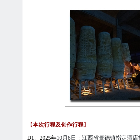
【
本次行程及
创作行程
】
D1、
2025年
10月8
日：江西省景德镇指定酒店