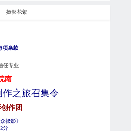
摄影花絮
每项条款
信任专业
·皖南
创作
之旅
召集令
影创作
团
大众摄影》
2分