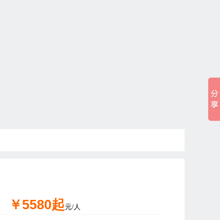
￥5580起
元/人