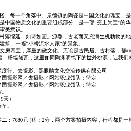
楼、每一个角落中。
景德镇的陶瓷是中国文化的瑰宝，是
是中国物质文化的重要组成部分，是一部“变土为宝”的
审美意识。
村落绵延，如诗如画。
源婺，古老而又充满生机勃勃
的地
建筑
，
一幅“小桥流水人家“的景象。
房四宝，厚重的徽文化。无论是古民居、古村落，都非
谧，粉墙黛瓦，这里如同陶渊明笔下的世外桃源，让我们
深度行
、
去摄影、
黑眼睛文化交流传媒有限公司
中国摄影网／去摄影／
网站职业领队
：
待定
中国摄影网／去摄影／
网站职业领队
：
待定
馆。
9天）
行车
。
案
二：7680元 (积：2分，两个方案拍摄内容，行程都是一