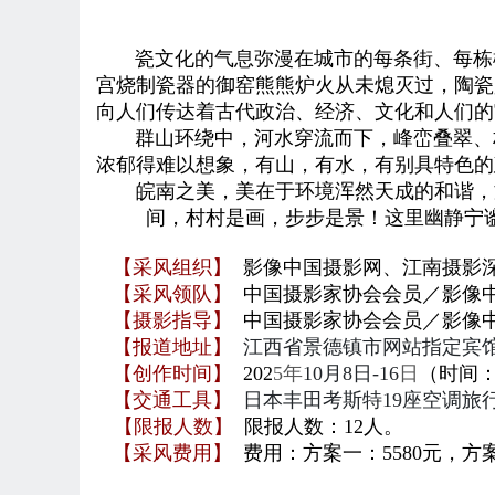
瓷
文化的气息弥漫在城市的每
条街、每栋
宫烧制瓷器的御窑熊熊炉火从未熄灭过，陶瓷
向人们传达着古代政治、经济、文化和人们的
群山环绕中，河水
穿流而下，峰峦叠翠、
浓郁得难以想象
，
有山，有水，有别具特色的
皖南之美，美在于环境浑然天成的和谐，文
间，村村是画，步步是景！这里幽静宁
【采风组织】
影像中国摄影网、
江南摄影
【采风领队】
中国摄影家协会会员／影像
【摄影指导】
中国摄影家协会会员／影像
【报道地址】
江西省景德镇市网站指定宾
【创作时间】
202
5年
10月8日-16
日
（时间：
【交通工具】
日本丰田考斯特19座
空调旅
【限报人数】
限报人数：12人。
【采风费用】
费用：
方案一：55
80元
，方