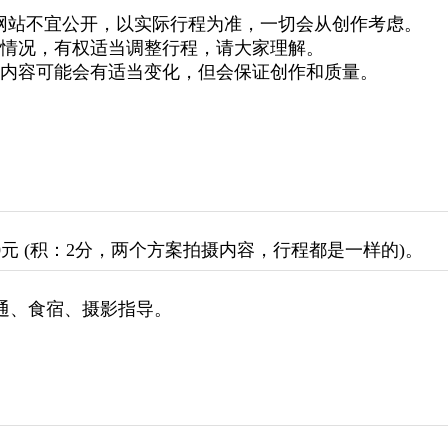
网站不宜公开，以实际行程为准，
一切会从创作考虑。
情况，有权适当
调
整
行程，请大家理解。
内容可能会
有
适当
变化
，但会
保证
创作
和
质量
。
80元 (积：2分，两个方案拍摄内容，行程都是一样的
)
。
通、食宿、摄影指导。