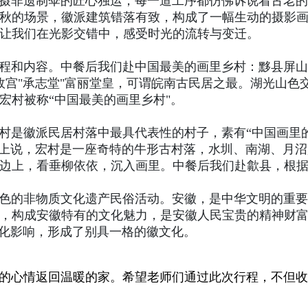
非遗制伞的匠心独运，每一道工序都仿佛诉说着古老的
秋的场景，徽派建筑错落有致，构成了一幅生动的摄影画
，让我们在光影交错中，感受时光的流转与变迁。
和内容。中餐后我们赴中国最美的画里乡村：黟县屏山
间故宫"承志堂"富丽堂皇，可谓皖南古民居之最。湖光山
宏村被称“中国最美的画里乡村"。
徽派民居村落中最具代表性的村子，素有“中国画里的乡
外观上说，宏村是一座奇特的牛形古村落，水圳、南湖、月
边上，看垂柳依依，沉入画里。中餐后我们赴歙县，根
的非物质文化遗产民俗活动。安徽，是中华文明的重要
，构成安徽特有的文化魅力，是安徽人民宝贵的精神财
文化影响，形成了别具一格的徽文化。
心情返回温暖的家。希望老师们通过此次行程，不但收