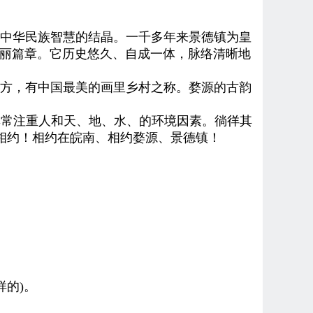
中华民族智慧的结晶。
一千多年来景德镇为皇
华丽篇章。它历史悠久、自成一体，脉络清晰地
方
，有中国最美的画里乡村之称。婺源
的古韵
常注重人和天、地、水、的环境因素。徜徉其
相约！相约在皖南、相约
婺源
、
景德镇
！
样的
)
。