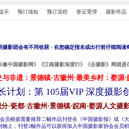
提示
预订须知
预订流程
签证受理
摄影作品
同摄影团会有不同收获 - 在您确定报名或出行前仔细阅读
影像中国摄影网》
《
江南摄影深度行
》
《去摄影》
网
就是
史与非遗：
景德镇·
古
徽州
·最美乡村：婺源
长计划：
第
105
届
VIP 深度
摄影
积分
·瓷都·
古徽州
·
景德镇
·
皖南·
婺源
人文摄
会员
根据需要
推荐
二
幅作品刊登在《中国摄影报》
或《
刊物
上
，
刊登2
幅
作品
可以获得加入
中国摄影家协会会员
积