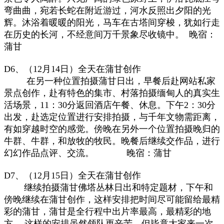
弯曲曲，宛若长蛇在附近游过，河水反照出夕阳的光
辉。沐浴着暖暖的阳光，马车在古塔间穿梭，犹如行走
在历史的长河，不经意间万千景象尽收镜中。
晚宿：
蒲甘
D6、（12月14日）全天在蒲甘创作
在另一种位置拍摄蒲甘日出，早餐后赴网站私家
景点创作，赴有特色的集市、村落拍摄缅甸人的真实生
活场景，11：30分返回酒店午餐、休息。下午2：30分
出发，赴选定位置进行安排拍摄，与千年文物需距离，
有如穿越时空的感觉。傍晚在另外一个位置拍摄晚归的
牛群、牛群，和放牧的牧民。晚餐后继续交作品，进行
幻幻作品点评、交流。 晚宿：蒲甘
D7、（12月15日）全天在蒲甘创作
继续拍摄蒲甘佛塔丛林日出和特定题材，下午和
傍晚继续在蒲甘创作，这样安排把时间尽可能留给最精
彩的蒲甘，蒲甘是全行程中出片率最高，最精彩的地
方。 这样的安排虽然领队更辛苦，但毕竟大家来一次