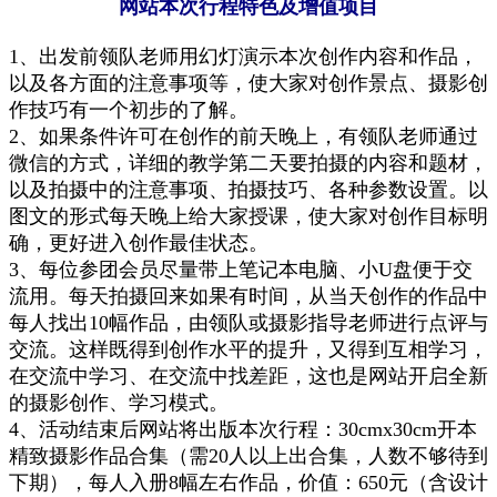
网站本次行程特色及增值项目
1、
出发前领队老师用幻灯演示本次创作内容和作品，
以及各方面的注意事项等，
使大家对创作景点、
摄影
创
作
技巧有一个初步的了解。
2、如果条件许可
在
创作的前天晚上，
有领队老师通过
微信的方式，详细的教学第二天要拍摄的内容和题材，
以及拍摄中的注意事项、拍摄技巧、各种参数设置。以
图文的形式每天晚上给大家授课，
使大家对创作目标明
确，更好进入创作最佳状态。
3、每位参团会员尽量带
上
笔记本电脑、小U盘便于交
流用
。
每天拍摄回来如果有时间，从当天创作的作品中
每人找出10幅作品，由领队或摄影指导老师进行点评与
交流。这样既得到创作水平的提升，又
得到
互相学习
，
在交流中学习、在交流中找差距，这也是网站开启全新
的摄影创作、学习模式。
4、
活动结束后网站将出版本次行程：30cmx30cm开本
精致摄影作品合集（需20人以上出合集，人数不够待到
下期），每人入册8幅左右作品，价值：650元（含设计