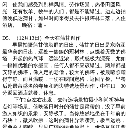
闲，使我们感受到别样风情。劳作场景，热带田圆风
光，还有牧羊、牧牛的人们，都是不能错过。边走边拍
傍晚低达蒲甘，如果时间来得及去拍摄塔林日落，入住
酒店。
晚宿：蒲甘
D5、（12月13日）全天在蒲甘创作
早晨拍摄蒲甘佛塔群的日出，蒲甘的日出是东南亚
最华美的日出，远处一簇簇的冠树林，点缀着无数的佛
塔，升起的热气球，远淡近浓，形式感极为漂亮，尤如
一幅幅优雅的水墨画，任何人都不应该错过。两岸都是
安静的佛塔，像入定的老僧，较大的佛塔，被晨曦照耀
得宁静、而且温暖，一切在瞬间定格，返回早餐。早餐
后赴最富盛名的寺庙和周边特选场景创作，中午11：30
分返回酒店就餐、休息。
下午2点左右出发，去特选场景拍摄小和尚祈祷与
点灯等场景。傍晚落日时分的蒲甘是肃穆的，没了早前
游人如织的景象，安静极了。当你悠然地坐在千年前的
石块上，微风吹拂，这时的蒲甘异常凄美，极目远眺，
景色令人陶醉。只见广阔的绿色原野上，伊洛瓦底江弯