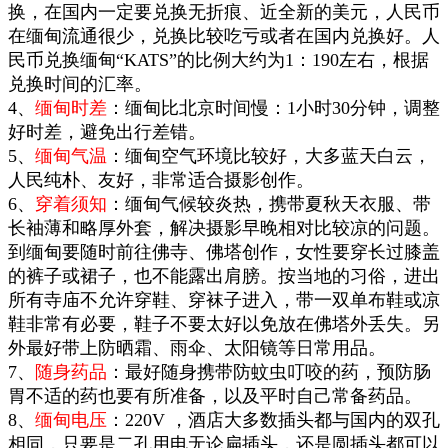
换，在国内一定要兑换无折痕、近全新的美元，人民币
在缅甸流通很少，兑换比较吃亏或者在国内兑换好。人
民币兑换缅甸“KATS”的比例大约为1：190左右，根据
兑换时间的汇率。
4、
缅甸时差
：缅甸比北京时间慢：1小时30分钟，调整
好时差，避免出行差错。
5、
缅甸气温
：缅甸空气环境比较好，大多蓝天白云，
人民纯朴、友好，非常适合摄影创作。
6、
穿着须知
：缅甸气候较炎热，携带夏
秋
天衣服、带
长袖薄
和略厚
外套，解决摄影早晚相对比较凉的问题。
到缅甸要随时前往佛寺、佛塔创作，女性要穿长过膝盖
的裤子或裙子，也不能露出肩膀。
按当地的习俗，进出
所有寺庙不允许穿鞋、穿袜子进入，带一双单布鞋或凉
鞋非常有必要，鞋子不要太好以免放在佛塔外丢失。另
外最好带上防晒霜、雨伞、太阳镜等日常用品。
7、
随身药品
：最好随身携带防蚊虫叮咬的药，预防肠
胃不适的药也要有所准备，以及平时自己常备药品。
8、
缅甸电压
：220V ，酒店大多数插头都与国内的双孔
相同，只要是二孔用电无论扁插头，还是圆插头都可以