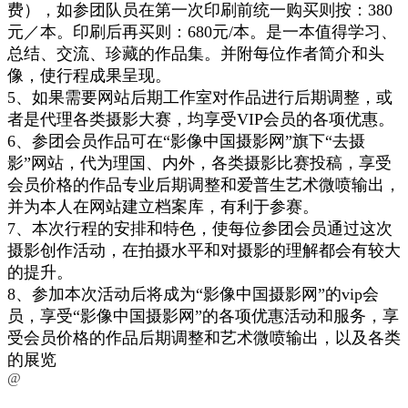
费），如参团队员在第一次印刷前统一购买则按：380
元／本。
印刷后再买则：680元/本。
是一本值得学习、
总结、交流、珍藏的作品集。
并附
每位作者
简介
和头
像
，使行程成果呈现。
5
、如果需要网站后期工作室对作品进行后期
调整
，或
者是代理各类摄影大赛，均享受VIP会员的各项优惠
。
6、参团会员作品
可在“
影像中国摄影网
”
旗下
“
去摄
影
”网站，
代为理国、内外，各类摄影比赛投稿，享受
会员价格的作品专业后期调整和爱普生艺术微喷输出，
并为本人在网站建立档案库，有利于参赛。
7、本次行程的安排和特色，
使
每位参团会员通过这次
摄影创作
活动，
在
拍摄水平
和对摄影的理解都会有较大
的提升
。
8、参加本次活动后将成为
“
影像中国摄影网
”
的vip会
员，享受
“
影像中国摄影网
”
的各项优惠活动
和
服务
，享
受会员价格的作品后期调整和艺术微喷输出
，以及各类
的展览
@