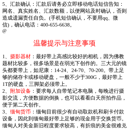
5、汇款确认：汇款后请务必立即移动电话短信告知：
网名、真实姓名、汇款数额，以便网站及时确认，否则
造成遗漏责任自负。(手机短信确
认，不要用qq、微
信)，
确认电话：400-655-6638。
@
温馨提示与注意事项
1、
摄影器材
：最好带上高感比较好的相机，因为佛教
题材比较多，很多场景是在弱光下创作的。三大元的镜
头都要带上，如尼康：14-24、24-70、70-200。带上足
够的储存卡或移动硬盘，一般不少于300G，最好带上
1T的硬盘，三脚架必须带上。
2、
附加设备
：要求每人自带笔记本电脑，每晚进行摄
影交流，方便数据的倒换，也可以看看白天所拍作品，
便于第二天创作。
3、
缅甸货币
：缅甸目前很少有自动取款机和刷卡付款
设备，因此到缅甸最好带上足够的现金用于交换货币。
缅甸人对美金新旧程度要求较高，有折痕的美金很难兑