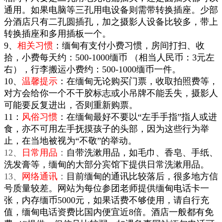
通用。如果电脑等三孔用电设备则需带转换插座。少部
分酒店只有二孔圆插孔，加之摄影人设备比较多，带上
转换插座和多用插板一个。
9、
相关习惯
：缅甸有支付小费习惯，房间打扫、收
拾，小费每天约：500-1000缅币 （相当人民币：3元左
右），行李搬运小费约：500-1000缅币一件。
10、
温馨提示
：在缅甸无论购买门票，收取拍照费等，
对方会给你一个不干胶标志或小吊牌不能丢失，摄影人
可能要反复进出，否则重新购票。
11：
风俗习惯
：在缅甸最好不要以“左手手指”指人或进
食，亦不可用左手抚摸孩子的头部，因为这些行为举
止，在当地被视为“不敬”的举动。
12、
日常用品
：
自带洗漱用品，如毛巾、香皂、手纸、
洗发膏等，缅甸的大部分宾馆下提供日常洗漱用品。
13、
网络
通讯
：
目前缅甸的通讯比较落后，很多地方信
号质量较差。网站为每位参团老师提供缅甸电话卡一
张，内存缅币5000元，如果话费不够使用，请自行充
值，缅甸电话资费比国内便宜近8倍。酒店一般都有免