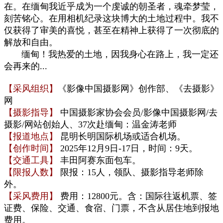
在。在缅甸我近乎成为一个虔诚的朝圣者，魂牵梦莹，
刻苦铭心。在用相机纪录这块博大的土地过程中。我不
仅获得了审美的喜悦，甚至在精神上获得了一次彻底的
解放和自由。
缅甸！我热爱的土地，因我身心在路上，我一定还
会再来的...
【采风组织】
《影像中国摄影网》创作部、《去摄影》
网
【摄影指导】
中国摄影家协会会员
/
影像中国摄影网
/
去
摄影
/
网站创始人、37次赴缅甸：温金涛老师
【报道地点】
昆明长明国际机场或适合机场。
【创作时间】
2025年12月9日-17日，时间：9天。
【交通工具】
丰田阿赛东面包车。
【限报人数】
限报：15人，领队、摄影指导老师除
外。
【采风费用】
费用：12800元
。含：国际往返机票、签
证费、保险、交通、食宿、
门票，不含从居住地到报地
费用。