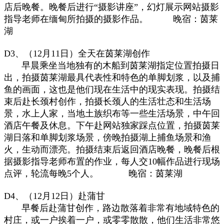
店后晚餐。晚餐后进行“摄影讲座”，幻灯展示网站摄影
指导老师在缅甸所拍摄的摄影作品。
晚宿：茵莱
湖
D3、（12月11日）全天在茵莱湖创作
早晨乘坐当地独有的木船到茵莱湖指定位置拍摄日
出，拍摄茵莱湖最具代表性和特色的单脚划浆，以及捕
鱼的画面，这也是他们现在生活中的现实表现。拍摄结
束后赴长颈村创作，拍摄长颈人的生活壮态和生活场
景，水上人家，当地土族织布等一些生活场景，中午回
酒店午餐及休息。下午赴网站独家踩点位置，拍摄茵莱
湖日落和单脚划浆场景，傍晚拍摄湖上捕鱼场景和渔
火，生动而漂亮。拍摄结束后返回酒店晚餐，晚餐后根
据摄影指导老师布置的作业，每人交10幅作品进行现场
点评，轮流每晚5个人。 晚宿：茵莱湖
D4、（12月12日）赴蒲甘
早餐后赴蒲甘创作，路边散落着非常有地域特色的
村庄，或一户挨着一户，或零零散散，他们生活非常悠