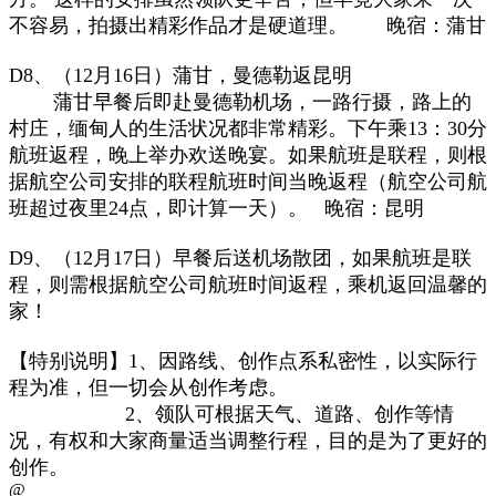
不容易，拍摄出精彩作品才是硬道理。
晚宿：蒲甘
D8、（12月16日）蒲甘，曼德勒返昆明
蒲甘早餐后即赴曼德勒机场，一路行摄，路上的
村庄，缅甸人的生活状况都非常精彩。下午乘13：30分
航班返程，
晚上举办欢送晚宴。
如果航班是联程，则根
据航空公司安排的联程航班时间当晚返程（航空公司航
班超过夜里24点，即计算一天）。 晚宿：昆明
D9、（12月17日）早餐后送机场散团，如果航班是联
程，则需根据航空公司航班时间返程，乘机返回温馨的
家！
【特别说明】1
、
因路线、创作点系私密性，以实际行
程为准，
但一切会从创作考虑。
2
、
领队可根据天气、道路、创作
等
情
况，有权
和大家商量
适当
调
整
行程，目的是为了更好的
创作。
@