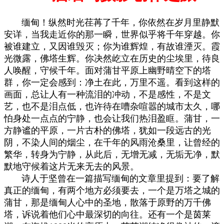
缅甸！纵然时光荏苒了千年，你依然在岁月里静默
安详，当我走近你的那一瞬，世界似乎将千年穿越。你
被谁建立，又因谁毁灭；你为谁辉煌，有故谁湮灭。霞
光微露，佛塔生辉。你决然屹立在历史的尘埃里，待良
人唤醒，守候千年。面对蒲甘平原上幽野晴空下的塔
群，你一定会感到：净土在此，万里不遥。
看到这样的
画面，总让人有一种流泪的冲动，不是感性，不是文
艺，也不是泪点低，也许待在嘈杂喧嚣的城市太久，哪
怕身处一点点的宁静，也会让我们热泪盈眶。蒲甘，一
方静谧的平原，一片古朴的佛塔，犹如一段远古的光
阴，不染人间的烟尘，在千年的风雨沧桑里，让曾经的
繁华，转身为宁静，从此后，无增无减，无垢无净，默
默地守候着这片无来无去的风景。
诗人于坚曾在一篇描写缅甸的文章里提到：要了解
真正的缅甸，有两个地方必须要去，一个是万塔之城的
蒲甘，那是缅甸人心中的圣地，散落于原野的万千佛
塔，诉说着他们心中最深切的向往。还有一个是茵莱