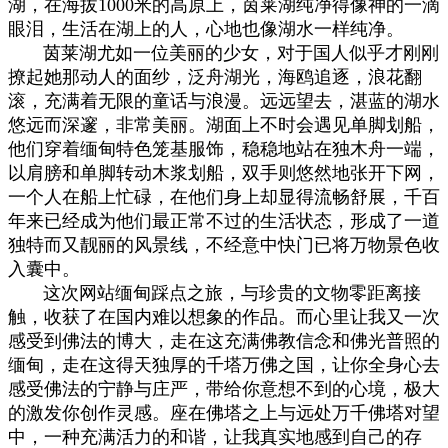
湖，在海拔1000米的高原上，茵莱湖纯净得像神的一滴
眼泪，生活在湖上的人，心地也像湖水一样纯净。
茵莱湖尤如一位美丽的少女，对于国人似乎才刚刚
撩起她那动人的面纱，泛舟湖光，海鸥追逐，浪花翻
滚，充满着无限的童话与浪漫。远远望去，湛蓝的湖水
悠远而深邃，非常美丽。湖面上不时会遇见单脚划船，
他们穿着缅甸特色笼基服饰，稳稳地站在独木舟一端，
以肩膀和单脚转动木浆划船，双手则悠然地张开下网，
一个人在船上忙碌，在他们身上却显得流畅舒展，千百
年来已经成为他们最正常不过的生活状态，形成了一道
独特而又靓丽的风景线，不经意中快门已将万物景色收
入囊中。
这次网站缅甸踩点之旅，与珍贵的文物零距离接
触，收获了在国内难以想象的作品。而心里让我又一次
感受到佛法的博大，走在这充满佛教信念和佛光普照的
缅甸，走在这得天独厚的千塔万佛之国，让你全身心去
感受佛法的宁静与庄严，带给你意想不到的心境，极大
的激发你创作灵感。座在佛塔之上与远处万千佛塔对望
中，一种充满活力的和谐，让我真实地感到自己的存