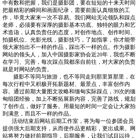
中有数和把握，我们是摄影团，要在短短的十来天时间
把最精彩的瞬间和画面纪录，需要前面认真细致的工
作，毕竟大家来一次不容易。
我们网站无论领队和踩点
老师，必须要有深厚的摄影基本功底、独特的眼力和艺
术造诣，认真负责任的态度，对创作地点、创作时间、
拍摄机位、光影光线，摄影技巧，了如指掌，你才能带
领大家拍出不一样的作品，踩出不一样的点。作为摄影
网站的领头人，加入中国摄影家协会近20年，我也不断
在学习、完善，每次踩点我都亲自前往，对大家的负责
就是对网站的负责。
摄影不等同与旅游，也不等同走到那里算那里，在
每次行程中又积极开拓新题材、最景点，丰富创作内
容。通过前期大量图文攻略和缅甸实际踩点，39次的缅
甸组团经验，加上不断拓展新内容，完善了路线，规划
了创作点，做好了服务。用最短的时间一定会让大家拍
到满意，而且不一样的作品。
活动结束后网站后期工作室，将为每一位参团会员
提供强大后期支持，从而使作品更精彩，更出成果
。
网
站将努力做好前期指导，后期服务，让我们试目以待，