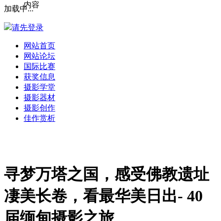
内容
加载中...
请先登录
网站首页
网站论坛
国际比赛
获奖信息
摄影学堂
摄影器材
摄影创作
佳作赏析
寻梦万塔之国，感受佛教遗址
凄美长卷，看最华美日出- 40
届缅甸摄影之旅