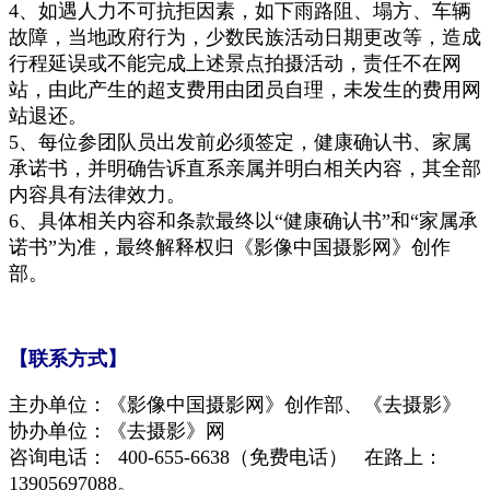
4、如遇人力不可抗拒因素，如下雨路阻、塌方、车辆
故障，当地政府行为，少数民族活动日期更改等，造成
行程延误
或不能完
成上述景点拍摄活动，责任不在网
站，由此产生的超支费用由团员自理
，未发生的费用网
站退还
。
5、
每位参团队员出发前必须签定
，健康确认书、家属
承诺书，并明确告诉直系亲属并明白相关内容，其全部
内容具有法律效力。
6、
具体相关内容和条款
最终
以“健康确认书”和“家属承
诺书”为准
，
最终解释权归《影像中国摄影网》创作
部。
【联系方式】
主办单位：《影像中国摄影网》创作部、
《去摄影》
协办单位：
《去摄影》
网
咨询电话： 400-655-6638
（免费电话）
在路上：
13905697088。