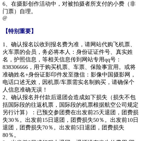
6、在摄影创作活动中，对被拍摄者所支付的小费（非
门票）自理。
@
【特别重要】
1、确认报名以收到报名费为准，请网站代购飞机票、
火车票的会员，务必将本人：身份证证件号、真实姓
名，护照信息，等相关信息传到网站专用qq号：
838306666，用于购买机票、车票、保险事宜用。或将
准确姓名+身份证
影印件
发至
微信
：
影像中国摄影网
，
电话口述无
效，因机票/车票需实名制购买，请确保个
人信息准确无误！
2、
确认报名并付款后退团会造成如下损失（损失不包
括国际段的往返机票，国际段的机票根据航空公司规定
另行计算）：已预交参团费在出发前25天退团，团费损
失30％。出发前15日退团，团费损失50％。出发前10日
退团，团费损失70％。出发前5日退团，团费损失
80％。