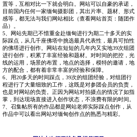
置等，互相对比一下就会明白。网站可以自豪的承诺，
目前国内任何一家缅甸摄影团，其出片率、题材、形式
感等，都无法与我们网站相比（查看网站首页：随团作
品）。
5、网站先期已不惜重金赴缅甸进行为期二十多天的实
际踩点，从几千座佛塔中挑选最具代表性，最具可拍性
的佛塔进
行创作。网站在短短的几年内又实地39次组团
进行创作，积累了丰富经验和题材。对时间的把控，光
线的运用，
场景的布置，地
点的
选择
，模特的邀请，地
方的配合，都有着非常丰富
的经验和保障
。
6、用20多天的时间踩点，39次的组团经验，对组团行
程进行了大量细致的工作，这既是对参团会员的负责，
也是对
网站的负责。正因为网站对拍摄点的情况了如指
掌，到达现场直接进入创作状态，不浪费有限的时间。
7、召集帖所有的作品都是网站老师实际踩点创作，从
作品中可以看出网站对缅甸创作点的熟悉与精彩。