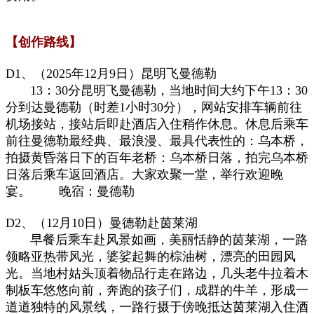
【创作路线】
D1、（
2025年12月9日
）昆明飞曼德勒
13：30分昆明飞曼德勒，当地时间大约下午13：30
分到达曼德勒（时差1小时30分），网站安排车辆前往
机场接站，接站后即赴酒店入住稍作休息。休息后乘车
前往曼德勒最经典、最浪漫、最具代表性的：乌本桥，
拍摄黄昏落日下的百年老桥：乌本桥日落，拍完乌本桥
日落后乘车返回酒店。大家欢聚一堂，举行欢迎晚
宴。 晚宿：曼德勒
D2、（12月10日）曼德勒赴茵莱湖
早餐后乘车赴风景如画，美丽恬静的茵莱湖，一路
领略亚热带风光，婆娑起舞的棕油树，漂亮的田园风
光。当地村姑头顶着物品行走在路边，几头老牛拉着木
制板车悠悠向前，奔跑的孩子们，成群的牛羊，形成一
道道独特的风景线，一路行摄于傍晚抵达茵莱湖入住酒