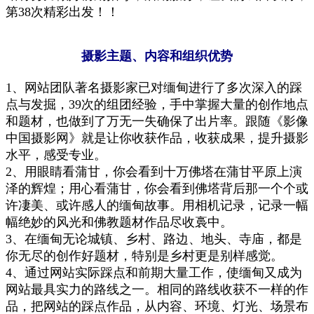
第38次精彩出发！！
摄影主题、内容和组织优势
1、网站团队著名摄影家已对缅甸进行了多次深入的踩
点与发掘，39次的组团经验，手中掌握大量的创作地点
和题
材，也做到了万无一
失确保了出片率。
跟随
《影像
中国摄影网》就是让你收获作品，收
获
成果，提升摄影
水平，感受专业。
2、用眼睛看蒲甘，你会看到十万佛塔在蒲甘平原上演
泽的辉煌；用心看蒲甘，你会看到佛塔背后那一个个或
许凄
美、或许感人的缅甸故事。用相机记录，记录一幅
幅绝妙的风光和佛教题材作品尽收裛中。
3、在缅甸无论城镇、乡村、路边、地头、寺庙，都是
你无尽的创作好题材，特别是乡村更是别样感觉。
4、通过网站实际踩点和前期大量工作，使缅甸又成为
网站最具实力的路线之一。相同的路线收获不一样的作
品，
把网站的踩点作品，从内容、环境、灯光、场景布