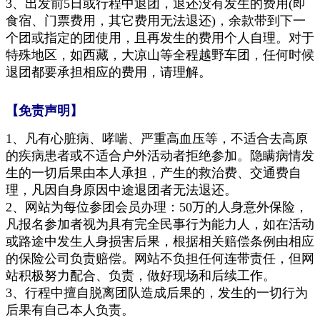
3
、
出发
前5
日
或行程
中退团，
退还没有发生的费
用(即
食宿、门票费用，其它费用无法退还)
，
余款带到下一
个团或指定
的
团使用
，
且再发生的费用个人自理。
对于
特殊地区，如西藏，大凉山等
全程越野车团，任何时候
退团都要承担相应的费
用
，请理解。
【免责声明】
1、凡有心脏病、哮喘、严重高血压等，不适合去高原
的疾病患者或不适合户外活动者拒绝参加。
隐瞒病情发
生的
一切
后果由
本人承担，产生的救治费、交通费自
理，凡因自身原因中途退团者
无法
退
还
。
2、网站为每位参团会员办理：50万的人身意外保险，
凡报名参加者视为具有完全民事行为能力人，如在活动
或路途中发生人身损害后果，根据相关赔偿条例由相应
的保险公司负责赔
偿。
网站不负担任何连带责任，但网
站积极努力配合、负责，做好现场和后续工作。
3、
行
程
中擅自脱离团队造成后果的，发生的一切行为
后果有自己本人负责。