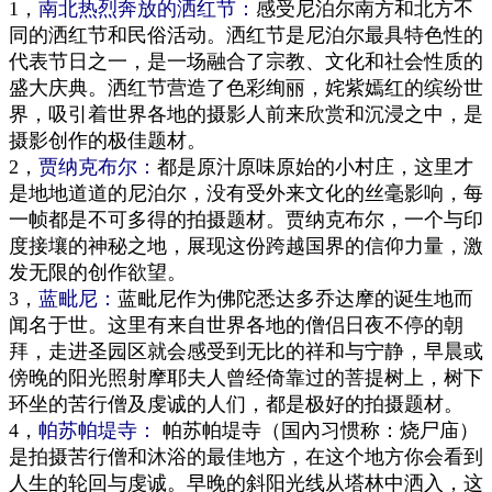
1，
南北热烈奔放的洒红节：
感受尼泊尔南方和北方不
同的洒红节和民俗活动。洒
红节是尼泊尔最具特色性的
代表节日之一，是一场融合了宗教、文化和社会性质的
盛大庆典。洒红节营造了色彩绚丽，姹紫嫣红的缤纷世
界，吸引着世界各地的摄影人前来欣赏和沉浸之中，是
摄影创作的极佳题材。
2，
贾纳克布尔：
都是原汁原味原始的小村庄，这里才
是地地道道的尼泊尔，没有受外来文化的丝毫影响，每
一帧都是不可多得的拍摄题材。
贾纳克布尔，一个与印
度接壤的神秘之地，展现这份跨越国界的信仰力量，激
发无限的创作欲望。
3，
蓝毗尼：
蓝毗尼作为佛陀悉达多乔达摩的诞生地而
闻名于世。这里有来自世界各地的僧侣日夜不停的朝
拜，走进圣园区就会感受到无比的祥和与宁静，早晨或
傍晚的阳光照射摩耶夫人曾经倚靠过的菩提树上，树下
环坐的苦行僧
及虔诚的人
们
，都
是极好的拍摄题材。
4，
帕苏帕堤寺：
帕苏帕堤寺（国內习惯称：烧尸庙）
是拍摄苦行僧和沐浴的最佳地方，在这个地方你会看到
人生的轮回与虔诚。早晚的斜阳光线从塔林中洒入，这