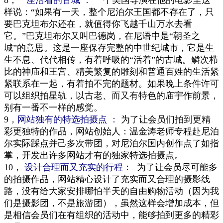
8，
一座活着的古城 ：
一个美国导演在他的电影里这
样说：“如果有一天，整个尼泊尔王国都不存在了，只
要巴克坦布尔还在，就值得你飞越千山万水去看
它。”巴克坦布尔又叫巴德岗，在尼语中是“朝圣之
城”的意思。这是一座保存完整的中世纪城市，它是生
生不息、代代相传，有着呼吸的“活着”的古城。鳞次栉
比的神庙和王宫、精美繁复的雕刻和普通百姓的生活紧
紧联系在一起，有着拍不完的题材。如果晚上条件许可
可以组织拍星轨，以古老、而又有特色的庙宇作前景，
别有一番不一样的感觉。
9，
网站独有的特选拍摄点 ：
为了让会员们拍到更精
彩更独特的作品，网站创始人：温金涛老师专程赴尼泊
尔实际踩点并己多次带团，对尼泊尔国内创作点了如指
掌，开发出许多网站才有的独家特选拍摄点。
10，
设计合理而又充实的行程：
为了让会员尽可能多
的拍摄作品，网站精心设计了充实而又合理的摄影线
路，没有给大家安排哪怕半天的自由购物活动（因为我
们是摄影团，不是旅游团），虽然这样会增加成本，但
是相信会员们在有组织的活动中，能够拍到更多的精彩