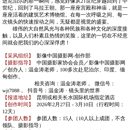
进尼泊尔的那一瞬间，感觉好像从21世纪穿越回到了中
世纪，回到了马拉王朝。那一座座宫殿和神庙，就是一
座座活着的建筑艺术博物馆。在每一次呼吸之间、每一
次镜头的快速按动之间，无疑都是视觉的盛宴。
雄伟的大自然风光与各种民族和各种文化的深度接
触，以及人们朴素且热情的笑脸，这里的一切在不经意
间就会把我们的心深深俘虏！
【采风组织】
影像中国摄影网-创作部
【摄影指导】
中国摄影家协会会员／影像中国摄影网
／创办人：温金涛老师，
100多次赴尼泊尔
、印度、缅
甸
创作
。
相关咨询：温金涛老师， 微信号：
wjt7088， 抖音号：温金涛 · 镜头里的世界
【报道地址】
昆明
或相关
长水国际机场
指定酒店
【创作时间】
2026年2月27日 - 3月10日（行程时间：
12天）
【参团人数】
参团人数
：
15人（10
人以上成团，
不含
领队、摄影指导）