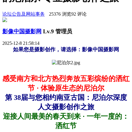
论坛公告及网站事务
25376 浏览
92 评论
影像中国摄影网
Lv.9 管理员
2025-12-8 21:58:14
如果您是
摄影
创作，请选择
：
影像
中国
摄影网
感受
南方和北方
热烈奔放五彩缤纷的洒红
节 · 体验原生态的尼泊尔
第
38
届与您相约南亚古国
：尼泊尔
深度
人文摄影
创作
之旅
迎接人间最美的春天到来 · 一年一度的：
洒红节