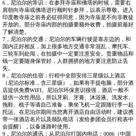
6
，
尼泊尔的常识：在参拜寺庙和佛塔的时候，需要右
肩朝向寺庙或佛塔进行顺时针参拜，以表示尊敬。进入
印度教寺庙之前务必征得同意，因为寺庙是不向非教徒
开放的。部分寺庙内部的拍摄要额外收费，拍摄前最好
了解清楚。
7
，
尼泊尔的交通：尼泊尔的车辆行驶是靠左边的，和
国内正好相反，加上很多地方交通非常混乱，摩托车、
三轮车到处闯，在拍摄中一定要注意安全。贵重物品和
钱一定要随身保管好，人群拥挤的地方要注意防止丢
失。
8
，
尼泊尔的住宿：行程中全部安排三星级以上酒店
（尼泊尔标准，含三星级），如果有手提电脑，部分酒
店提供免费WIFI。尼泊尔环保意识很强，酒店一般不
提供一次性用品，所以牙刷、牙膏、沐浴液、洗发水、
拖鞋、梳子等请自己准备，乘坐飞机一定跟随行李一起
托运。在尼泊尔期间当您离开酒店自由活动时，建议携
带一张酒店名片以及领队电话（发给参团会员行程表中
会提醒），以备迷路时使用。
9
，
尼泊尔的通讯：从尼泊尔打国内电话：0086（中国