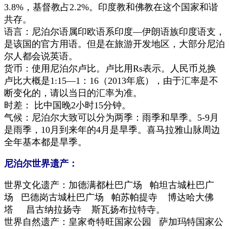
3.8%，基督教占2.2%。印度教和佛教在这个国家和谐
共存。
语言：尼泊尔语属印欧语系印度—伊朗语族印度语支，
是该国的官方用语。但是在旅游开发地区，大部分尼泊
尔人都会说英语。
货币：使用尼泊尔卢比。卢比用Rs表示。人民币兑换
卢比大概是1:15—1：16（2013年底），由于汇率是不
断变化的，请以当日的汇率为准。
时差： 比中国晚2小时15分钟。
气候：
尼泊尔大致可以分为两季：雨季和旱季。5-9月
是雨季，10月到来年的4月是旱季。喜马拉雅山脉周边
全年基本都是旱季。
尼泊尔世界遗产：
世界文化遗产：加德满都杜巴广场 帕坦古城杜巴广
场 巴德岗古城杜巴广场 帕苏帕提寺 博达哈大佛
塔 昌古纳拉扬寺 斯瓦扬布拉特寺
。
世界自然遗产：皇家奇特旺国家公园 萨加玛特国家公