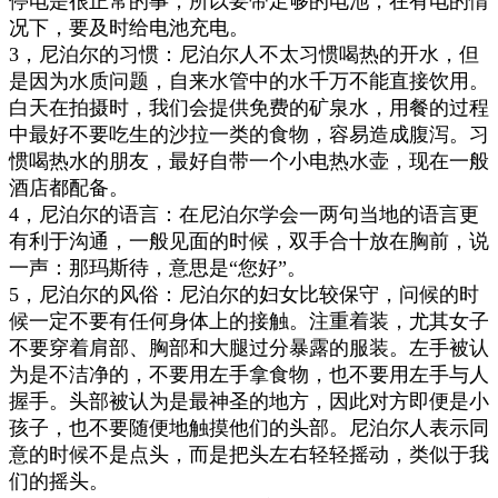
停电是很正常的事，所以要带足够的电池，在有电的情
况下，要及时给电池充电。
3
，
尼泊尔的习惯：尼泊尔人不太习惯喝热的开水，但
是因为水质问题，自来水管中的水千万不能直接饮用。
白天在拍摄时，我们会提供免费的矿泉水，用餐的过程
中最好不要吃生的沙拉一类的食物，容易造成腹泻。习
惯喝热水的朋友，最好自带一个小电热水壶，现在一般
酒店都配备。
4
，
尼泊尔的语言：在尼泊尔学会一两句当地的语言更
有利于沟通，一般见面的时候，双手合十放在胸前，说
一声：那玛斯待，意思是“您好”。
5
，
尼泊尔的风俗：尼泊尔的妇女比较保守，问候的时
候一定不要有任何身体上的接触。注重着装，尤其女子
不要穿着肩部、胸部和大腿过分暴露的服装。左手被认
为是不洁净的，不要用左手拿食物，也不要用左手与人
握手。头部被认为是最神圣的地方，因此对方即便是小
孩子，也不要随便地触摸他们的头部。尼泊尔人表示同
意的时候不是点头，而是把头左右轻轻摇动，类似于我
们的摇头。