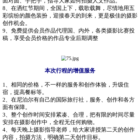
面对面、手把手，指导大家如何拍摄人文作品。
8、在洒红节期间，全国上下，载歌载舞，尽情地用五
彩缤纷的颜色装扮，迎接春天的到来，更是极佳的摄影
创作机会。
9、免费
提供
会员作品代理国、内外，各类摄影比赛投
稿，享受会员价格的作品专业后期调整
本次行程
的增值服务
1、
相同的价格，不一样的服务和创作体验，升级住
宿，提高餐标等
。
2
、在尼泊尔有自己的国际旅行社，服务、创作和
各方
面有保障
。
3、整个创作时间安排紧凑、合理，把有限的时间尽量
安排在摄影创作中
，全程无任何购物
。
4、每天晚上
摄影指导
老师
，
给大家讲
授
第二天的创作
内容，拍摄方法，明确
第
二天创作目标
。