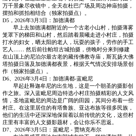
万千景象尽收镜中，全天在杜巴广场及周边神庙拍摄，
摆拍和抓拍相结合（独家拍摄点）。
D5，2026年3月3日：加德满都
早上去加德满都附近的一个古老小山村，拍摄薄雾
笼罩下的梯田和山村，然后踏着晨曦走进小村庄，拍摄
打水的妇女，晒太阳的老人，玩耍的孩子，劳作的手工
艺人…… 然后前往帕坦古城拍摄，傍晚时分来到修建
在山顶上的尼泊尔最古老的藏传佛教寺庙，斯瓦扬大佛
塔拍摄日落及加德满都夜景，根据天气情况安排场景创
作（独家拍摄点）。
D
6、
2026年3
月4日
：
加德满都-蓝毗尼
早起赴释迦牟尼的出生地，这是一个朝圣的摄影创
作之旅。
深入蓝毗尼周边特选小村庄拍摄精彩的人文风
情
，
圣地蓝毗尼的周边是广阔的田园，其间分布着一些
村庄。在这里居住的有塔鲁族、亚达布族等很多民族
，
他们的生活中还深深地保留着以前传统
的
文化
，
这些村
庄里有丰富的人文摄影题材，会让你乐不思返。
D
7、
2026年3
月5日
：
蓝毗尼 - 贾纳克布尔