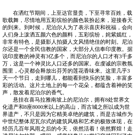
在洒红节期间，上至达官显贵，下至寻常百姓，载
歌载舞，尽情地用五彩缤纷的颜色装扮起来，迎接春天
的到来。到时候，尼泊尔人为了表示喜庆和祝福，会向
人们身上泼洒五颜六色的颜料，五彩缤纷，姹紫嫣红，
非常有特色，是摄影人拍摄人文风情绝佳的时刻。尼泊
尔还是一个全民信教的国家，大部分人信奉印度教。据
说印度教的神灵有3亿多个，而尼泊尔的人口才有3千多
万，这是一个神灵比人口还多的国家。在虔诚的宗教氛
围里，心灵都会释放出芬芳的莲花香味来。这里几乎3
天一个节日，走到哪儿，都能看到快乐的笑脸，丰富多
彩的活动。这片土地上的每一个花朵，都蕴含着神的笑
声，散发着尼泊尔的香气。
悬挂在喜马拉雅南坡上的尼泊尔，拥有8处世界文
化遗产和8座8000米以上的高山，而古城之所以成为世
界遗产，不只是因为它精美卓绝的建筑，而是古城作为
中世纪整体尼瓦尔式的建筑风格和艺术的极致体现，在
经历几百年风雨之后的今天，依然活着！依然辉煌！走