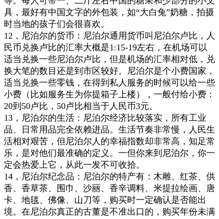
等。每人可带一、二斤左右中国的糖果和少部分的小文
具，最好有中国文字的外包装，如“大白兔”奶糖，拍摄
时当地的孩子们会很喜欢。
12
，
尼泊尔的货币：尼泊尔通用货币叫尼泊尔卢比，人
民币兑换卢比的汇率大概是1:15-19左右，在机场可以
适当兑换一些尼泊尔卢比，但是机场的汇率相对低，兑
换大笔的数目还是到市区较好。尼泊尔是个小费国家，
适当兑换一些零钱，在得到私人服务的时候可以给一些
小费（比如服务生为你提箱子上楼），一般付给小费：
20到50卢比，50卢比相当于人民币3元。
13
，
尼泊尔的生活：尼泊尔经济比较落实，所有工业
品、日常用品完全依赖进品。生活节奏非常慢，人民生
活相对艰苦，但尼泊尔人的幸福指数却非常高，知足常
乐，是对他们最准确的定义。一但你来到尼泊尔，你一
定会热爱上它，从此一发不可收拾。
14
，
尼泊尔纪念品：尼泊尔的特产有：木雕、红茶、供
香、香草茶、围巾、沙丽、香辛调料、米提拉绘画、唐
卡、地毯、佛像、山刀等，购买时一定确认是否能出
境。在尼泊尔真正的古董是不准出口的，购买年份未满