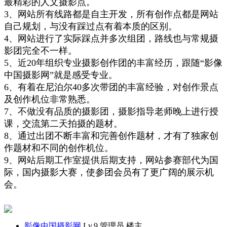
最
精
彩的
人
文
摄影
点
。
3、
网站所有线路都是自主开发，所有创作点都是网站
自己规划，与没有踩过点有着本质的
区别。
4、
网站进行了实际踩点并多次组团，
路线也与常规摄
影团完全不一样。
5、近20年组织专业摄影创作团的丰富经历，跟随“影像
中国摄影网”就是感受专业。
6、有着在尼泊尔40多次带团的丰富经验，对创作景点
及创作机位非常熟悉。
7、不做没有品质的摄影团，摄影指导老师晚上进行授
课，交流第二天拍摄的题材。
8、
通过出团不断丰富和完善创作题材，才有了独家创
作题材和不同的创作机位。
9、网站后期工作室提供后期支持，网站参赛部代为国
际，国内摄影大赛，使参团会员有了更广阔的展示机
会。
影像中国摄影网
Lv.9 管理员
楼主