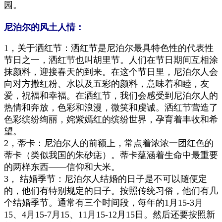
园。
尼泊尔的风土人情：
1
，
关于洒红节：洒
红
节
是尼泊尔最具特色性的代表性
节日之一
，
洒红节
也叫
胡
里
节
。人们在节日期间互相涂
抹颜料，迎接春天的到来。在这个节日里，尼泊尔人会
向对方撒红粉
、
水以及五彩的颜料
，
意味着和睦，友
爱，祝福和幸福。在
洒
红节，我们
会
感受到尼泊尔人的
热情和奔放
，
色彩和浪漫，微笑和
虔诚。
洒红节
营造了
色彩缤纷
绚
丽
，
姹紫嫣红的缤纷世界，孕育着丰收和希
望。
2
，
蒂卡：尼泊尔人的前额上，常点着浓浓一团红色的
蒂卡（类似我国的朱砂痣）。蒂卡蕴涵着生命中最重要
的两样东西——信仰和大米。
3
，
结婚季节：尼泊尔人结婚的日子是不可以随便定
的，他们有特别规定的日子。按照传统习俗，他们有几
个结婚季节。通常有三个时间段，每年的1月15-3月
15、4月15-7月15、11月15-12月15日。然后还要按照新