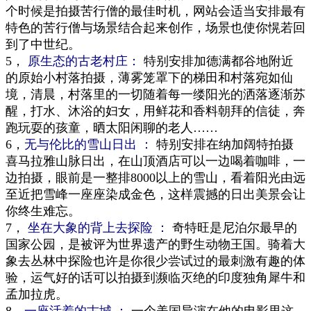
个时候是拍摄苦行僧的最佳时机，网站会适当安排最有
特色的苦行僧与场景结合起来创作，场景也使你愰若回
到了中世纪。
5，
原生态的古老村庄：
特别安排加德满都谷地附近
的原始小村落拍摄，薄雾笼罩下的梯田和村落宛如仙
境，清晨，村落里的一切随着每一缕阳光的洒落逐渐苏
醒，打水、沐浴的妇女，用鲜花和香料朝拜的信徒，奔
跑玩耍的孩童，晒太阳闲聊的老人……
6，
无与伦比的雪山日出 ：
特别安排在纳加阔特拍摄
喜马拉雅山脉日出，在山顶酒店可以一边喝着咖啡，一
边拍摄，眼前是一整排8000以上的雪山，看着阳光由远
至近把雪峰一座座染成金色，这样震撼的日出美景会让
你终生难忘。
7，
坐在大象的背上去探险
：
奇特旺是尼泊尔最早的
国家公园，是被评为世界遗产的野生动物王国。骑着大
象去丛林中探险也许是你很少尝试过的最刺激有趣的体
验，运气好的话可以拍摄到濒临灭绝的印度独角犀牛和
孟加拉虎。