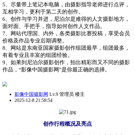
5、
尽量
带
上
笔记本电脑
，
由摄影指导老师进行点评，
互相学习，更利于第二天的创作
。
6、创作与学习并进，尼泊尔是难得的人文摄影地方，
面对面、手把手，指导如何
创作
人文作品。
7、网站代理国、内外，各类摄影比赛投稿，享受会员
价格
及
作品专业后期调整。
8、网站是东南亚国家摄影创作组团最早，组团最多，
有着专业且丰富的组团经验。
9、
如果到尼泊尔摄影创作，拍出精彩而又不同的摄影
作品，“影像中国摄影网”是你最
正确
的选择
。
影像中国摄影网
Lv.9 管理员
楼主
2025-12-8 21:58:54
创作
行程
概况
及
亮
点