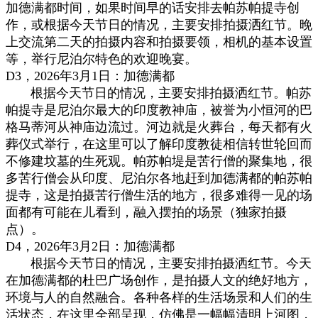
加德满都时间，如果时间早的话安排去帕苏帕提寺创
作，或根据今天节日的情况，主要安排拍摄洒红节。晚
上交流第二天的拍摄内容和拍摄要领，相机的基本设置
等，举行尼泊尔特色的欢迎晚宴。
D3，2026年3月1日：加德满都
根据今天节日的情况，主要安排拍摄洒红节。帕苏
帕提寺是尼泊尔最大的印度教神庙，被誉为小恒河的巴
格马蒂河从神庙边流过。河边就是火葬台，每天都有火
葬仪式举行，在这里可以了解印度教徒相信转世轮回而
不修建坟墓的生死观。帕苏帕堤是苦行僧的聚集地，很
多苦行僧会从印度、尼泊尔各地赶到加德满都的帕苏帕
提寺，这是拍摄苦行僧生活的地方，很多难得一见的场
面都有可能在儿看到，融入摆拍的场景（独家拍摄
点）。
D4，2026年3月2日：加德满都
根据今天节日的情况，主要安排拍摄洒红节。今天
在加德满都的杜巴广场创作，是拍摄人文的绝好地方，
环境与人的自然融合。各种各样的生活场景和人们的生
活状态，在这里全部呈现，仿佛是一幅幅清明上河图，