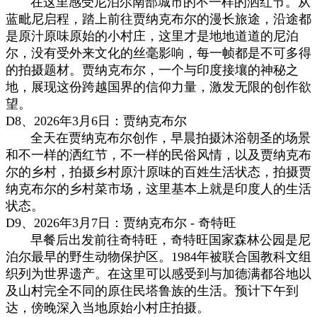
在这里感受尼泊尔南部城市的不一样的洒红节。
从
蓝毗尼启程，踏上前往贾纳克布尔的漫长旅途，沿途都
是原汁原味原始的小村庄，这里才是地地道道的尼泊
尔，没有受外来文化的丝毫影响，每一帧都是不可多得
的拍摄题材。
贾纳克布尔，一个与印度接壤的神秘之
地，展现这份跨越国界的信仰力量，激发无限的创作欲
望。
D
8、
2026年3
月6日
：
贾纳克布尔
全天在贾纳克布尔创作，早晨拍摄沐浴朝圣的场景
和不一样的洒红节，不一样的民俗风情
，以及贾纳克布
尔的乡村，拍摄乡村原汁原味的百姓生活状态，拍摄贾
纳克布尔的乡村菜市场，这里基本上就是印度人的生活
状态。
D
9、
2026年3
月7日
：
贾纳克布尔 -
奇特旺
早餐后出发前往奇特旺，奇特旺国家森林公园是尼
泊尔最早的野生动物保护区。1984年被联合国教科文组
织列为世界遗产。在这里可以感受到与加德满都谷地以
及山村完全不同的原住民塔鲁族的生活。预计下午到
达，傍晚深入当地原始小村庄拍摄。