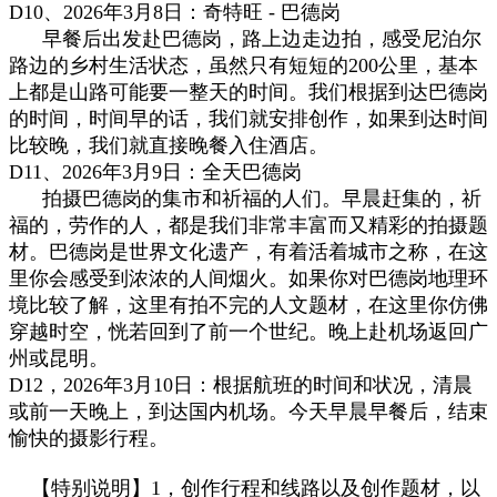
D
10、2026年3月8日：
奇特旺
-
巴德岗
早餐后出发赴巴德岗，路上边走边拍，感受尼泊尔
路边的乡村生活状态，虽然只有短短的200公里，基本
上都是山路可能要一整天的时间。我们根据到达巴德岗
的时间，时间早的话，我们就安排创作，如果到达时间
比较晚，我们就直接晚餐入住酒店。
D
11、2026年3月9日：
全天
巴德岗
拍摄巴德岗的集市和祈福的人们。早晨赶集的，祈
福的，劳作
的人，都是我们非常丰富而又精彩的拍摄题
材。巴德岗是世界文化遗产，有着活着城市之称，在这
里你会感受到浓浓的人间烟火。如果你对巴德岗地理环
境比较了解，这里有拍不完的人文题材，在这里你仿佛
穿越时空，恍若回到了前一个世纪。
晚上赴机场返回广
州或昆明。
D
12，2026年3月10日：
根据航班的时间和状
况
，
清晨
或前一天晚上
，
到达国
内
机场
。
今天早晨早
餐后
，
结束
愉快的摄影行程。
【特别说明】1，
创作行程和线路以及创作题材，以