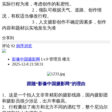
实际行程为准，
考虑创作的
私密性。
2，领队可根据天气、道路、创作情
况，有权适当
修
改行程。
3，
人文摄影
创作不确定因素多
，创作
内容和题材以实地发生为准
分享到
评论 92
倒序浏览
影像中国摄影网
Lv.9 管理员
楼主
2025-12-8 21:58:31
跟随“影像中国摄影网”的理由
1
、这是一个拍人文非常精彩的摄影线路
，
国内摄影团
和摄影员很少涉足
，
出片率
极
高
。
2、
行程囊括了南方和北方不同的洒
红
节，
整
个尼
泊尔