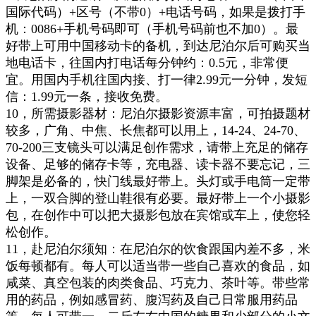
国际代码）+区号（不带0）+电话号码，如果是拨打手
机：0086+手机号码即可（手机号码前也不加0）。最
好带上可用中国移动卡的备机，到达尼泊尔后可购买当
地电话卡，往国内打电话每分钟约：0.5元，非常便
宜。用国内手机往国内接、打一律2.99元一分钟，发短
信：1.99元一条，接收免费。
10
，
所需摄影器材：尼泊尔摄影资源丰富，可拍摄题材
较多，广角、中焦、长焦都可以用上，14-24、24-70、
70-200三支镜头可以满足创作需求，请带上充足的储存
设备、足够的储存卡等，充电器、读卡器不要忘记，三
脚架是必备的，快门线最好带上。头灯或手电筒一定带
上，一双合脚的登山鞋很有必要。最好带上一个小摄影
包，在创作中可以把大摄影包放在宾馆或车上，使您轻
松创作。
11
，
赴尼泊尔须知：在尼泊尔的饮食跟国内差不多，米
饭每顿都有。每人可以适当带一些自己喜欢的食品，如
咸菜、真空包装的肉类食品、巧克力、茶叶等。带些常
用的药品，例如感冒药、腹泻药及自己日常服用药品