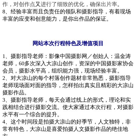
作，对创作点
又
进行了细致的优化，确保出片率
。
8、
经验丰富而且
负责任的领队和摄影指导
，有着现场
丰富的应变和创意能力，是你出作品的保证
。
网站本次行程特色及增值项目
1、
摄影指导老师：影像中国摄影网／创始人：温金涛
老师
，60多
次深入大凉山创作，
资深的中国摄影家协会
会员
，摄影水平高，
组
织能力强，现场
经验丰富。
2、
对大凉山的
每个
村落
创作题材
非常熟悉
，
摄影指导
老师
现场
面对面
的
指导
，
怎样拍出真实
且精彩
的大凉山
摄影作品
。
3、摄影指导老师，每天会通过线上
的形式，
理论和实
践相结合进行摄影
交流
。
使
大家通过本次行程，对
摄影
水平有一个综合的提升。
4、这个时间段是拍摄大凉山的好季节
，
人文独特，非
常有特色，大凉山是
喜爱
拍摄人文摄影作品的绝佳地