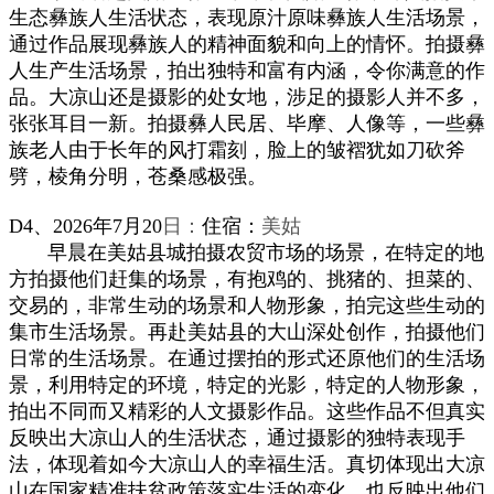
生态彝族人生活状态，表现原汁原味彝族人生活场景，
通过作品展现彝族人
的精神面貌和向上的情怀。
拍摄彝
人生产生活场景，拍出独特和富有内涵，令你满意的作
品。大凉山还是摄影的
处
女
地，
涉足的摄影人并不多，
张张耳目一新。
拍
摄彝人民
居、毕摩、人像等，一些彝
族老人由于长年的风打霜刻，脸上
的
皱褶犹如刀砍斧
劈，棱角分明，
苍桑感极强。
D4、
202
6年
7
月20
日：
住宿：
美姑
早晨在美姑
县城拍摄
农贸市场的
场景，在特定的地
方拍摄他们赶集的场景，有抱鸡
的
、挑猪的、
担菜的
、
交易的
，
非常生动的场景和人物
形象
，拍
完这些生动的
集市生活场景。
再赴
美姑县的大山深处创作，拍摄他们
日常的生活场景。在通过摆拍的形式还原他们的生活场
景，利用特定的环境
，
特定的光影
，
特定的人物形象
，
拍出不同而又精彩的人文摄影作品。
这些作品不但真实
反映出大凉山人的生活状态，通过摄影的独特表现手
法，体现着如今大凉山人的幸福生活。真切体现出大凉
山在国家精准扶贫政策落实生活的变化，也反映出他们