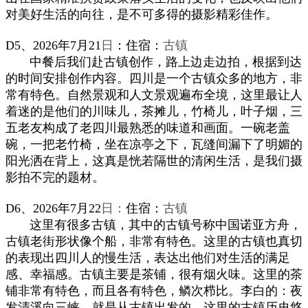
对美好生活的向往，是不可多得的摄影精彩佳作。
D5、
202
6年
7
月21
日
：
住宿：
古镇
中餐后我们赴
古镇
创作，路上边走边拍，根据到达
的时间安排创作内容。
四川
是一个古镇众多的地方，非
常有特色。自然景观和人文景观遍布全境，这里最让人
着迷的是他们的川味儿，茶摊儿，竹椅儿，叶子烟，三
五老友构成了老四川最熟悉的味道和画面。一碗老盖
碗，一把老竹椅，坐在凉亭之下，瓦缝间漏下了明媚的
阳光洒在背上，这真是恍若隔世的清闲生活，是我们摄
影拍不完的题材
。
D6、
202
6年
7
月22
日：
住宿：
古镇
这里有很多古镇
，
其中的古镇号称中国诺亚方舟，
古镇老街形状像个船，非常有特色。这里的古镇也真切
的表现出四川人的慢生活，表达出他们对生活的满足
感、幸福感。古镇主要是茶铺，很有烟火味。这里的茶
铺非常有特色，而且各有特色，鳞次栉比。李白的：夜
发清溪向三峡。就是从古镇出发的。这里的古镇历史悠