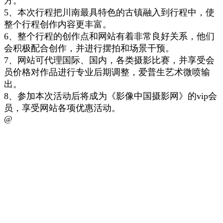
方。
5、
本次行程把川南
最具特色的古镇融入到
行程
中
，
使
整个行程创作内容更丰富
。
6、
整个行程的创作点
和网站有着非常良好关系，他们
会积极配合创作，并进行摆拍和场景
干预。
7、
网站
可代理国
际
、
国内
，各类摄影比赛，
并
享受会
员价格
对
作品
进行
专业后期调整
，
爱普生艺术微喷输
出
。
8、参加本次活动后将成为《
影像中国摄影网
》的vip会
员，享受
网站
各项优惠活动
。
@