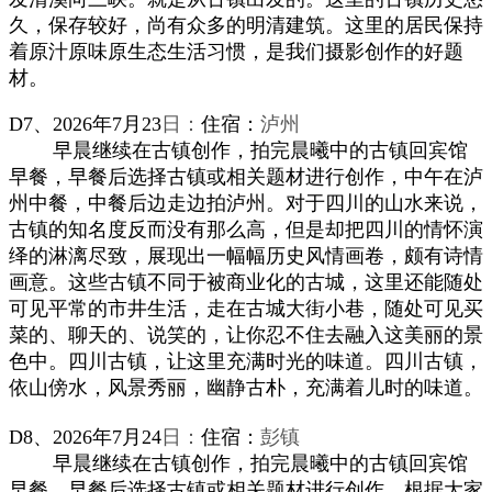
久，保存较好，尚有众多的明清建筑。这里的居民保持
着原汁原味原生态生活习惯，是我们摄影创作的好题
材
。
D7、
202
6年
7
月23
日：
住宿：
泸州
早晨
继续
在古
镇创作
，拍完晨曦中的古镇回宾馆
早餐
，
早餐后选择古镇或相关题材进行创作，中午在泸
州中餐，中餐后边走边拍
泸州
。
对于四川的山水来说，
古镇的知名度反而没有那么高，但是却把四川的情怀演
绎的淋漓尽致，展现出一幅幅历史风情画卷，颇有诗情
画意。这些古镇不同于被商业化的古城，这里还能随处
可见平常的市井生活，走在古城大街小巷，随处可见买
菜的、聊天的、说笑的，让你忍不住去融入这美丽的景
色中。四川古镇，让这里充满时光的味道。四川古镇，
依山傍水，风景秀丽，幽静古朴，充满着儿时的味道。
D8、
202
6年
7
月24
日：
住宿：
彭镇
早晨
继续
在古
镇创作
，拍完晨曦中的古镇回宾馆
早餐
，
早餐后选择古镇或相关题材进行创作
。
根据大家