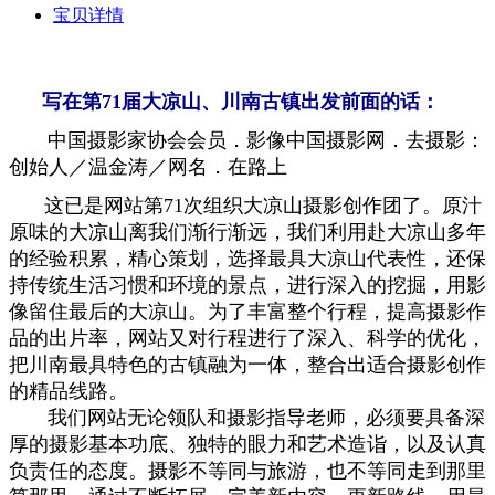
宝贝详情
写在第71
届大凉山
、川南古镇
出发前面的话
：
中国摄影家协会会员．影像中国摄影网．去摄影：
创始人／
温金涛／网名．在路上
这已是网站第71次
组织大凉山摄影创作团了
。
原汁
原味的大凉山离我们渐行渐远，我们
利
用赴大凉山多
年
的经验积累，精心策划，
选择
最具大凉山代表性，还保
持传统生活习惯和环境的景点，进行深入的挖掘，
用影
像
留住最后的大凉山。为了丰富整个行程，提高摄影作
品的出片率，网站又
对行程
进行了深入、科学的优化，
把川南最具特色的古镇融为一体，整合出适合摄影创作
的精品线路。
我们网站无论领队和摄影指导老师，必须要具备深
厚的摄影基本功底、独特的眼力和艺术造诣，以及认真
负责任的态度。
摄影不等同与旅游，也不等同走到那里