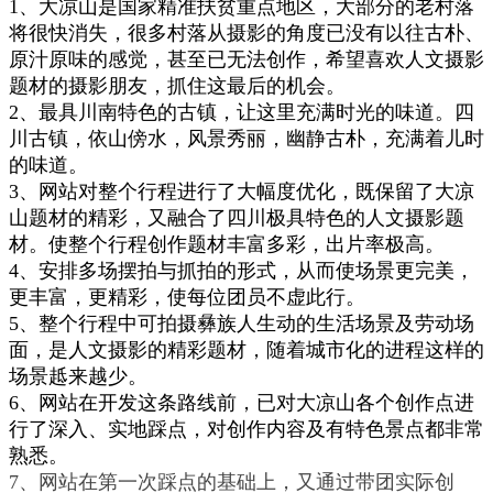
1、
大凉山是国家精准扶贫重点地区，大部分的老村落
将
很快
消失，很多村落从摄影的角度已没有以往古朴、
原汁原味的感觉，甚
至
已无法创作，希望喜欢人文摄影
题材的摄影朋友，抓住这最后的机会。
2、
最具
川南特色的古镇，
让这里充满时光的味道。四
川古镇，依山傍水，风景秀丽，幽静古朴，充满着儿时
的味道
。
3、网站对整个行程进行了大幅度
优化
，
既保留了大凉
山题材的精彩，又融合了四川极具
特色的人文摄影题
材
。
使整个行程
创作
题材丰富多彩
，出片率
极高
。
4、
安排
多场摆拍与抓拍的形式
，
从而使场景更完美，
更丰富，更精彩，使每位团员不虚
此行。
5、整个行程中可拍摄彝族人生动的生活场景及劳动场
面，是人文摄影的精彩题材，随着城市化的进程这样的
场景趆来越少
。
6、
网站在开发这条路线前，已对大凉山各个创作点进
行了深入、实地踩点，对创作内容及有特色景点都非常
熟悉。
7、网站在第一次踩点的基础上，又通过带团实际创