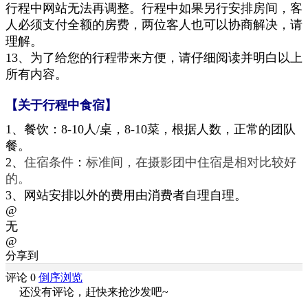
行程中网站无法再
调整。行程
中如果另行安排房间，
客
人必须支付全额的房费，两位客人也可以协商解决，
请
理解
。
13、
为了给您的行程带来方便，请仔细阅读并明白以上
所有内容
。
【关于行程中食宿】
1、
餐饮
：8-10人
/
桌，8-10菜，
根据人数，
正常的团队
餐
。
2、
住宿条件
：
标准间
，
在摄影团中住宿是相对比较好
的。
3、网站安排以外的费用由消费者自理
自理
。
@
无
@
分享到
评论 0
倒序浏览
还没有评论，赶快来抢沙发吧~