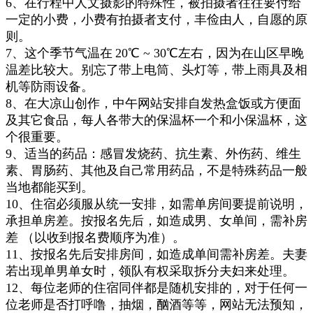
6、在行程
中人文摄影的特殊性
，
被拍摄者往往要付给
一定的小费
，小费有拍摄者支付，丰俭由人，自愿的原
则。
7、
这个
季
节
气温在
20℃ ~ 30
℃
左右，
因为在山区早晚
温差比较大
。
别忘了带上
电筒、头灯等，带上雨具及相
机等防雨设备。
8
、
在大凉山
创
作
，中
午网站安排自发热
盒饭或方便面
及其它食品，每人各带大的保温杯一个和小保温杯，这
个很重要。
9、
适当的药品：感冒发烧药、抗生素、外伤药
、维生
素
、胃肠药、其他
及自己常用药品
，不是特殊药品一般
当地都能买到
。
10、住宿必须服从统一安排，如需单房间
要提前说明，
承担
单
房差。按报名先后，如造成男、女单间，需补房
差 （以收到报名费顺
序
为准）。
11、按报名先后安排房间，如造成单间需补房差。夫妻
若出现单男单女时，领队有权采取拆分夫妇来处理。
12、每位老师的住宿同伴都是随机安排的，对于任何一
位老师是否打呼噜，抽烟，酗酒等等，网站无法预知，