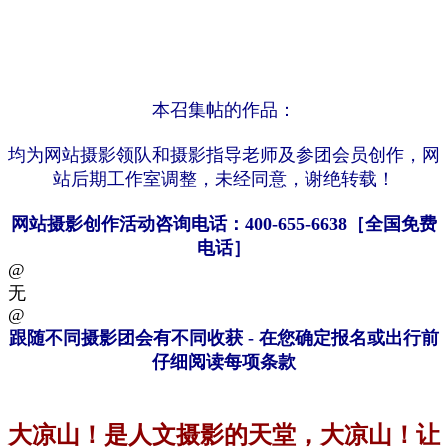
本召集帖
的作品
：
均为网站
摄影领队
和摄影
指导老师
及参
团会员创作
，
网
站后期工作室调整
，
未经同意，谢绝
转载
！
网
站摄影创作活动咨询电话：400-655-6638
［
全国免费
电话］
@
无
@
跟随不同摄影团会有不同收获 - 在您确定报名或出行前
仔细阅读每项条款
大凉山！是人文摄影的天堂，大凉山！让