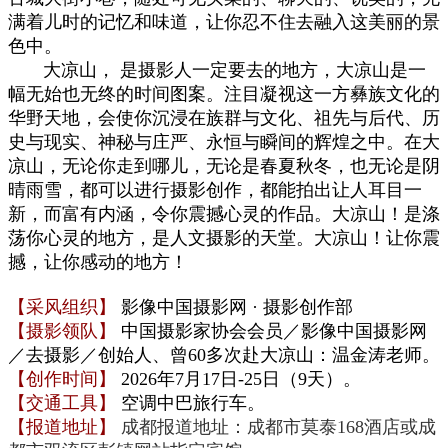
满着儿时的
记忆和
味道
，
让你忍不住去融入这美丽的景
色中。
大凉山， 是摄影人一定要去的地方，
大凉山是一
幅无始也无终的时间图案。注目凝视这一方彝族文化的
华野天地，会使你沉浸在族群与文化、祖先与后代、历
史与现实、神秘与庄严、永恒与瞬间的辉煌之中
。
在大
凉山，无论你走到哪儿，无论是春夏秋冬，也无论是阴
晴雨雪，都可以进行摄影创作，都能拍出让人耳目一
新，而富有内涵，令你震撼心灵的作品。大凉山！是涤
荡你心灵的地方，是人文摄影的天堂。大凉山！让你震
撼，让你感动的地方
！
【采风组织】
影像中国摄影网
·
摄影创作部
【摄影领队
】
中国摄影家协会会员／影像中国摄影网
／去摄影／创始人、曾60多
次
赴
大凉山：温金涛老师。
【创作时间】
2026年7
月17日-25
日
（9天）。
【交通工具】
空调
中巴旅行车
。
【报道地址】
成都报道地址：
成都市
莫泰168酒店或成