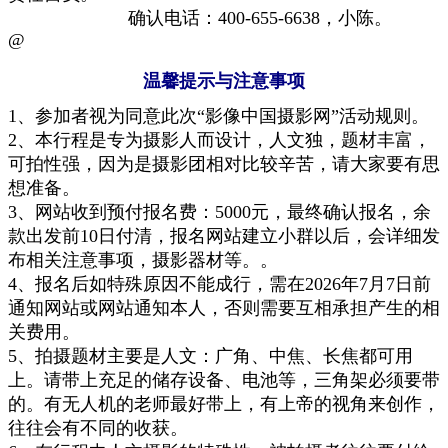
确认电话：400-655-6638
，小陈
。
@
温馨提示与注意事项
1、
参加者视为同意此次“影像中国摄影网”活动规则。
2
、
本行程是专为摄影人而设计，
人文
独
，题材丰富，
可拍性强，因为是摄影团相对比较辛苦，请大家要有思
想准备。
3、
网站收到预付报名费：5000元
，
最终确认报名
，
余
款出发前10日付清
，
报名网站建立小群以后，
会详细发
布相关注意事项
，
摄影器材
等
。
。
4
、
报
名后如特殊原因不能成行，需在2026年7月7日前
通知网站或网站
通知本
人，
否则
需
要互相
承担产生的相
关费用。
5、拍摄题材主要是人文：广角、中焦、长焦都可用
上。请带上充足的储存设备、电池等，三角架必须要带
的
。
有无人机的老师
最好
带上，有上帝的视角来创作，
往往会有不同的收获。