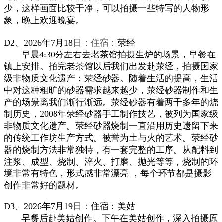
少，这样画面比较干净，可以拍摄一些特写的人物形
象，
晚上
欢迎晚宴
。
D2、202
6年
7
月18
日：
住宿：
荥经
早晨4:30分左右去老茶馆拍摄生
炉的场景
，早餐在
镇上安排。
拍完老茶馆以后我们出发赴
荥经
，
拍摄国家
级非物质文化遗产
：
荥经砂器
。随着生活的提高，生活
中对这种粗旷的
砂器
需求越来越少，
荥经
砂器制作和生
产的场景离我们渐行渐远。
荥经砂器有着两千多年的烧
制历史，2008年荥经砂器手工制作技艺，被列为国家级
非物质文化遗产。荥经砂器烧制一直沿用历史遗留下来
的传统工作坊生产方式。被誉为土与火的艺术。荥经砂
器的烧制方法非常独特，有一套完整的工序。从配料到
注浆、成型、烧制、淬火、打磨、抛光等等，烧制的环
境非常有特色，形式感非常漂亮 ，每个环节都是摄影
创作非常好的题材。
D3、
202
6年
7
月19
日：
住宿：
美姑
早餐后
赴
美姑
创作。
下午在美姑
创作，深入拍摄原