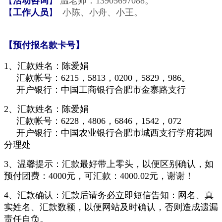
【
活动咨询
】
温老师：13905697088。
【
工作人员
】
小陈、小舟、小王。
【预付报名款卡号】
1、
汇款姓名：陈爱娟
汇款帐号：
6215，5813，0200，5829，986。
开户银行：中国工商银行合肥市金寨路支行
2、汇款姓名：陈爱娟
汇款帐号：6228，4806，6846，1542，072
开户银行：中国农业银行合肥市城西支行学府花园
分理处
3、温馨提示：汇款最好带上零头，以便区别确认，如
预
付
团费：4000元，可汇款：4000.02元，谢谢！
4、汇款确认：汇款后请务必立即短信告知：网名、真
实姓名、汇款数额，以便网站及时确认，否则造成遗漏
责任自负。