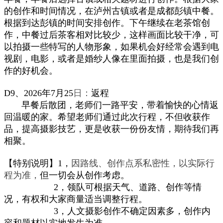
的创作和时间
情况，
在
泸州
古镇或者是成都
彭镇中餐。
根据到达彭镇的时间安排
创作。
下
午
继续在老茶馆创
作，
中餐过后
茶
客
相对比较少，这样画面比较干净，可
以拍摄一些特写的人物形象，
如果机会好经常会遇到电
视剧，电影，或者是婚纱
人像
在里面拍摄
，
也是我们创
作的好机会。
D9、
202
6年
7
月25
日：
返程
早餐后散团，
老师们一路平安，带着愉快的心情
返
回温暖的家
。希望老师们通过此次行程，不但收获作
品，提高摄影技艺，更是收获一份份友情，期待我们再
相聚。
【特别说明】1
，
因路线、创作点系私密性，以实际行
程为准，
但一切会从创作考虑。
2
，
领队可根据天气、道路、创作
等
情
况，有权
和大家商量
适当
调
整
行程。
3，人文摄影创作不确定因素多，创作内