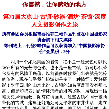
你震撼，让你感动的地方
第71届
大凉山·古镇·砂器·酒坊·茶馆·深度
人文摄影创作之旅
所有参团会员根据需要推荐二幅作品刊登在中国摄影家
协会旗下相关媒体
等刊物上，刊登2幅作品可以获得加入“中国摄影家协
会”会员积：2分
四川一个如此美丽的省份，绝不是一处景色可以代
替它所有的光芒与色彩。也不是一座古镇，就可以代替
它所有的风情于底蕴。以前很多时候我们出去就是纯粹
的旅游，现在似乎我们旅游却是多了一种情怀
：
爱好摄
影
！
对于四川的山水来说，古镇的知名度反而没有那么
高，但是却把四川的情怀演绎的淋漓尽致，展现出一幅
幅历史风情画卷，颇有诗情画意。这些古镇不同于被商
业化的古城，这里还能随处可见平常的市井生活，走在
古城大街小巷，随处可见买菜的、聊天的、说笑的，
充