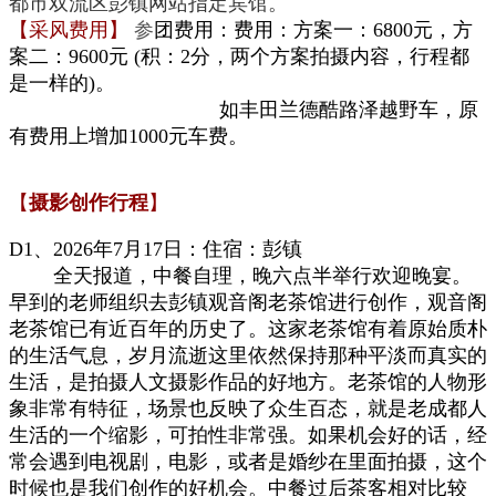
都市双流区彭镇
网站指定
宾馆。
【采风费用】
参
团费用：
费用：方案一：6800元，方
案二：9600元 (积：2分，两个方案拍摄内容，行程都
是一样的)。
如
丰田兰德酷路泽越野车
，原
有费用上增加1000元车费
。
【
摄影创作行程
】
D1、
2026
年7
月17日：
住宿：
彭镇
全天报道，
中餐自理
，
晚六点
半举行欢迎
晚宴
。
早到的老师组织去彭镇观音阁老茶馆进行创作，观音阁
老茶馆已有近百年的历史了。这家老茶馆有着原始质朴
的生活气息，岁
月流逝
这里
依然保持那种平淡
而
真实的
生活
，是拍摄人文摄影作品的好地方。老茶馆的人物形
象非常有特征，场景也反映了众生百态，就是老成都人
生活的一个缩影，可拍性非常强。
如果机会好的话，经
常会遇到电视剧，电影，或者是婚纱
在里面拍摄
，
这个
时候也是我们创作的好机会。
中餐过后茶
客
相对比较