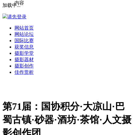
内容
加载中...
请先登录
网站首页
网站论坛
国际比赛
获奖信息
摄影学堂
摄影器材
摄影创作
佳作赏析
第71届：国协积分·大凉山·巴
蜀古镇·砂器·酒坊·茶馆·人文摄
影创作团