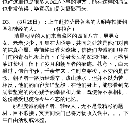
也许这里也是很多人沉淀心事的地方，能有这样的感受
也非常值得，毕竟我们是为摄影而来。
D3、（8月28日）：上午赴拉萨最著名的大昭寺拍摄朝
圣和转经的人。 （住拉萨）
清晨朝圣的人们来自藏区的四面八方，男男女
女、老老少少，汇集在大昭寺，共同之处就是他们对佛
的纯真心愿。寺前终日香火缭绕，信徒们虔诚的叩拜在
门前的青石地板上留下了等身长头的深深印痕。万盏酥
油灯长明，留下了岁月和朝圣者的痕迹。苍穹下，白云
飘过，佛音华妙，千余年来，任时空穿梭，不变的是信
念。朝圣者一路历经艰辛，跋山涉水，但并不以为苦，
相反，他们的面容安详坚毅，在他们身上，能够看到充
满着坚定的内心赐予的幸福和力量，既使你不拿相机，
这份感受也使你今生不忘的记忆。
那些虔诚的朝圣者、转经人，无不是最精彩的题
材，目不暇接，冥冥间快门已将万物收入囊中。。。下
午自由活动或休整。