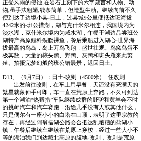
正受风雨的侵蚀,在岩石上刻下的六字箴言和人物、动
物,虽手法粗陋,线条简单，但造型生动。继续向前不久
便到达了边境小县-日土，过县城9公里便抵达班海拔
4242米的-班公措湖，湖与克什米尔相连，我国境内为
淡水湖，克什米尔境内为咸水湖，午餐于湖边品尝班公
湖特产高原鲤科裂腹裸鱼，餐后乘船进入湖心-世界海
拔最高的鸟岛，岛上万鸟飞翔，盛世壮观。鸟窝鸟蛋不
极其数，大量的棕头鸥、野鸭、灰鸭和班头雁来此繁
殖。拍摄完梦幻般的班公错晨景，返回日土。
D13、（9月7日）：日土-改则（4500米） 住改则
出发前往改则，在车上用早餐，天还没有亮满天的
繁星就象伸手可即，车一直在荒原上奔跑，不久可到达
第一个湖泊“热帮措”车队继续成群的野驴和黄羊会不时
的挑衅汽车和汽车赛跑，沿途几乎没有人或其他什么，
只是偶尔有一座小小的白塔在山顶，表明了这里宗教的
存在，再经过阿翁措湖公路会合抵达乱糟糟的盐湖小
镇，午餐后继续车继续在荒原上穿梭，经过一些大小不
等的湖泊我们到达藏北高原的腹地-改则，改则是荒原