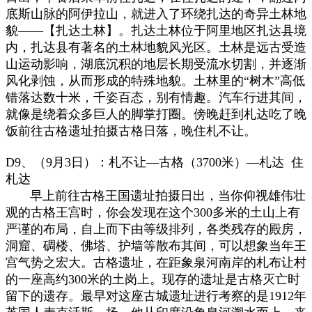
底斯山脉的阿伊拉山，就进入了环绕扎达的奇异土林地
貌——【扎达土林】。扎达土林位于阿里地区扎达县境
内，扎达县有著名的土林地貌风光区。土林是远古受造
山运动影响，湖底沉积的地层长期受流水切割，并逐渐
风化剥蚀，从而形成的特殊地貌。土林里的“树木”高低
错落达数十米，千姿百态，别有情趣。汽车行进其间，
就像是绕着众多巨人的脚掌打圈。傍晚赶到札达吃了晚
饭前往古格遗址拍摄古格日落，晚住札不让。
D9、（9月3日）：札不让—古格（3700米）—札达 住
札达
早上前往古格王国遗址拍摄日出，当你仰视雄伟壮
观的古格王宫时，你会发现在这个300多米的土山上有
严谨的布局，自上而下由等级排列，各类残存的殿房，
洞窟、碉楼、佛塔、护墙等散布其间，可以想象当年王
宫气势之宏大。古格遗址，在距象泉河南岸的札布让村
的一座高约300米的土岗上。现存的遗址是古格灭亡时
留下的遗存。最早对这座古城遗址进行考察的是1912年