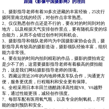
跟随《影像中国摄影网》的理由
1、
摄影指导老师有着30多次进藏的丰富经验，25次行
摄阿里南北线的经历，对创作点非常熟悉
。
2
、
仅仅熟悉创作点还是不行的，要在对的时间到对的
地方，
以及
根据天气安排创作景点
，要有随机应变的综
合能力，
从
而不会
错过
创作时
间和机会
。
3、摄影
指导
和领队老师均为中国摄影家协会会员，摄
影指导具有较高的摄影造诣，摄影领队经验丰富，组织
能力非常强。
4、要在短的时间内拍
到
精彩的作品
，摄影的摆拍肯定
是少不了的，这需要摄影指导老师有着极
高的摆拍能
力
，这是我们网站摄影指导老师的强项。
5、西藏运营
近2
0年的内地师傅及车队合作，沟通更方
便，服务更优质，行程顺利
和
安全更有保障
。
6、全程采用日
本丰田兰德酷路泽
高性能
V8、V6
越野
车，通过性能更强，减轻创作强度。
7、
每部车配有医用氧气瓶，以及专业的制氧机，尽可
能的做到预防和安全。