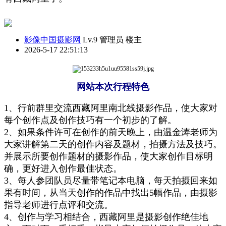
影像中国摄影网
Lv.9 管理员
楼主
2026-5-17 22:51:13
网站本次行程特色
1、
行前
群里交流
西藏阿里南北线摄影作品，使大家对
每个创作点及创作技巧有一个初步的了解。
2、如果条件许可在创作的前天晚上，由
温金涛
老师为
大家讲解第二天的创作内容及题材，拍摄方法及技巧
。
并
展示所
要创作题材的摄影作品，使大家创作目标明
确，更好进入创作最佳状态。
3、每人参团
队员
尽量带笔记本电脑
，
每天拍摄回来如
果有时间，从当天创作的作品中找出5幅
作
品，
由摄影
指导老师进行点评和交流
。
4
、
创作与学习
相结合
，西藏阿里是摄影
创作绝
佳
地