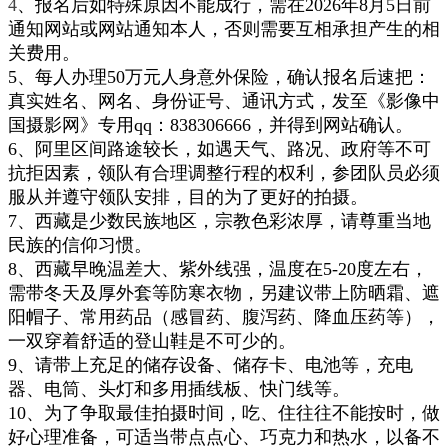
4
、
报名后如特殊原因不能成行，需在2026年8月5日前
通知网站或网站
通知本
人，
否则
需
要互相
承担产生的相
关费用。
5、每人办理50万元人身意外保险，确认报名后速把：
真实姓名、网名、身份证号、通讯方式，发至《影像
中
国摄影网》
专用qq：838306666，并得到网站确认。
6、阿里区间路途较长，如遇天气、路况、政府等不可
抗拒因素，
领队有合理调整行
程
的权利，参团
队
员必须
服从并遵守领队安排，目的为了更好的拍摄。
7、
西藏是少数民族地区，宗教色彩浓厚，请尊重
当地
民族的信仰习惯。
8、西藏早晚温差大、紫外线强，温度在5-20度左右，
需带
冬天
及厚外套等防寒衣物，另建议带上防晒霜、遮
阳帽子、
常
用
药品（感冒药、腹泻药、降血压药等），
一双穿着舒适的登山鞋是不可少的。
9、请带上充足的储存设备、储存卡、电池等，充电
器、电筒、头灯和多用插线板
、快门线等
。
10、为了争取最佳拍摄时间，吃、住往往不能按时，做
好心理准备，可适当带点点心、巧克力和热水，以备不