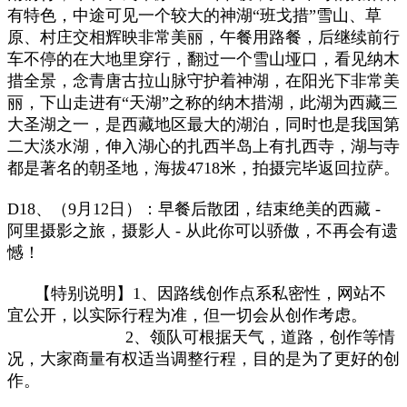
有特色，中途可见一个较大的神湖“班戈措”雪山、草
原、村庄交相辉映非常美丽，午餐用路餐，后继续前行
车不停的在大地里穿行，翻过一个雪山垭口，看见纳木
措全景，念青唐古拉山脉守护着神湖，在阳光下非常美
丽，下山走进有“天湖”之称的纳木措湖，此湖为西藏三
大圣湖之一，是西藏地区最大的湖泊，同时也是我国第
二大淡水湖，伸入湖心的扎西半岛上有扎西寺，湖与寺
都是著名的朝圣地，海拔4718米，拍摄完毕返回拉萨。
D18、（9月12日）：早餐后散团，结束绝美的西藏 -
阿里摄影之旅，摄影人 - 从此你可以骄傲，不再会有遗
憾！
【特别说明】
1
、
因路线创作点系私密性，网站不
宜公开，以实际行程为准，
但一切会从创作考虑。
2
、
领队可根据天气
，
道路
，
创作
等
情
况，
大家商量
有
权
适当
调
整
行程，目的是为了更好的创
作。