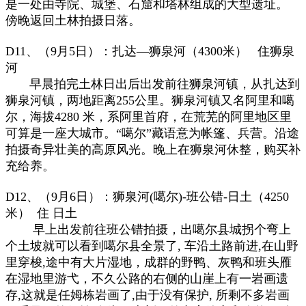
是一处由寺院、城堡、石窟和塔林组成的大型遗址。
傍晚返回土林拍摄日落。
D11、（9月5日）：扎达—狮泉河（4300米） 住狮泉
河
早晨拍完土林日出后出发前往狮泉河镇，从扎达到
狮泉河镇，两地距离255公里。狮泉河镇又名阿里和噶
尔，海拔4280 米，系阿里首府，在荒芜的阿里地区里
可算是一座大城市。“噶尔”藏语意为帐篷、兵营。沿途
拍摄奇异壮美的高原风光。晚上在狮泉河休整，购买补
充给养。
D12、（9月6日）：狮泉河(噶尔)-班公错-日土（4250
米） 住 日土
早上出发前往班公错拍摄，出噶尔县城拐个弯上
个土坡就可以看到噶尔县全景了, 车沿土路前进,在山野
里穿梭,途中有大片湿地，成群的野鸭、灰鸭和班头雁
在湿地里游弋，不久公路的右侧的山崖上有一岩画遗
存,这就是任姆栋岩画了,由于没有保护, 所剩不多岩画