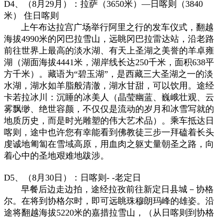
D4、（8月29月）：拉萨（3650米）—日喀则（3840
米） 住日喀则
上午布达拉宫广场举行阿里之行的发车仪式，翻越
海拔4990米的冈巴拉雪山，远眺冈巴拉雷达站，沿老路
前往世界上最高的淡水湖、有天上圣湖之美誉的羊卓雍
湖（湖面海拔4441米，湖岸线长达250千米，面积638平
方千米）。藏语为“碧玉湖”，是西藏三大圣湖之一的淡
水湖，湖水如羊脂般清澈，湖水甘甜，可以饮用。途经
卡若拉冰川：沉睡的冰美人（晶莹幽蓝、巍峨壮观、云
雾飘缈、绝世容颜，不仅仅是流动的岁月和冰雪写就的
地质历史，而是时光雕塑的伟大艺术品）。乘车抵达日
喀则，途中也许您有幸能看到佛教徒三步一拜磕着长头
虔诚地匍匐在雪域高原，用血肉之躯丈量朝圣之路，向
着心中的圣地艰难地跋涉。
D5、（8月30日）：日喀则- -老定日
早餐后边走边拍，途经拉孜前往新定日县城－协格
尔。在将到协格尔时，即可远眺珠穆朗玛峰的雄姿。沿
途将翻越海拔5220米的嘉措拉雪山，（从日喀则到协格