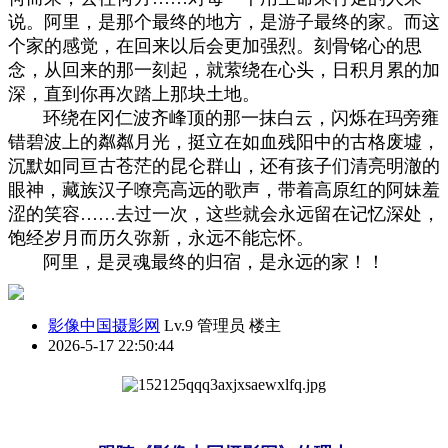
说。阿里，是那个最终的地方，是游子最终的家。而这
个家的感觉，在回来以后会更加强烈。刻骨铭心的思
念，从回来的那一刻起，就萦绕在心头，日积月累的加
深，直到你再次踏上那块土地。
环绕在冈仁波齐峰顶的那一抹白云，闪烁在玛旁雍
错碧波上的粼粼月光，挺立在如血残阳中的古格废墟，
沉默如同亘古苍茫的昆仑群山，还有孩子们清亮明澈的
眼神，藏族汉子嘹亮高远的歌声，带着高原红的阿妹羞
涩的笑容……去过一次，这些就会永远留在记忆深处，
饱经岁月而历久弥新，永远不能忘怀。
阿里，是灵魂最终的归宿，是永远的家！！
影像中国摄影网
Lv.9 管理员
楼主
2026-5-17 22:50:44