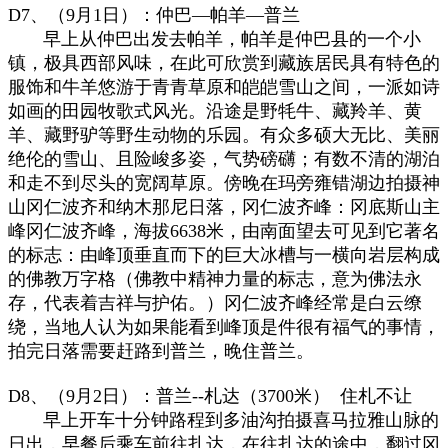
D7、（9月1日）：仲巴—帕羊—普兰
早上从仲巴出发去帕羊，帕羊是仲巴县的一个小
镇，极具西部风味，在此可欣赏到藏族居民具有特色的
服饰和牛羊悠游于青青草原和皑皑雪山之间，一派如诗
如画的田园牧歌式风光。沿途是野牦牛、藏羚羊、黄
羊、藏野驴等野生动物的乐园。有众多硕大无比、美丽
绝伦的雪山、且险峻多姿，气势磅礴；有数不清的湖泊
和走不到尽头的宽阔草原。傍晚在玛旁雍错湖边拍摄神
山冈仁波齐和纳木那尼日落，冈仁波齐峰：冈底斯山主
峰冈仁波齐峰，海拔6638米，由南面望去可见到它著名
的标志：由峰顶垂直而下的巨大冰槽与一横向岩层构成
的佛教万字格（佛教中精神力量的标志，意为佛法永
存，代表着吉祥与护佑。）冈仁波齐峰经常是白云缭
绕，当地人认为如果能看到峰顶是件很有福气的事情，
拍完日落需要赶路到普兰，晚住普兰。
D8、（9月2日）：普兰--札达（3700米） 住札不让
早上开车十分钟路程到多油沟拍摄喜马拉雅山脉的
日出，早餐后乘车前往扎达，在往扎达的途中，翻过冈