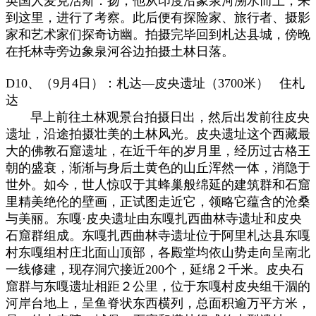
英国人麦克活斯．扬，他从印度沿象泉河溯水而上，来
到这里，进行了考察。此后便有探险家、旅行者、摄影
家和艺术家们探奇访幽。拍摄完毕回到札达县城，傍晚
在托林寺旁边象泉河谷边拍摄土林日落。
D10、（9月4日）：札达—皮央遗址（3700米） 住札
达
早上前往土林观景台拍摄日出，然后出发前往皮央
遗址，沿途拍摄壮美的土林风光。皮央遗址这个西藏最
大的佛教石窟遗址，在近千年的岁月里，经历过古格王
朝的盛衰，渐渐与身后土黄色的山丘浑然一体，消隐于
世外。如今，世人惊叹于其蜂巢般绵延的建筑群和石窟
里精美绝伦的壁画，正试图走近它，领略它蕴含的沧桑
与美丽。东嘎·皮央遗址由东嘎扎西曲林寺遗址和皮央
石窟群组成。东嘎扎西曲林寺遗址位于阿里札达县东嘎
村东嘎组村庄北面山顶部，各殿堂均依山势走向呈南北
一线修建，现存洞穴接近200个，延绵２千米。皮央石
窟群与东嘎遗址相距２公里，位于东嘎村皮央组干涸的
河岸台地上，呈鱼脊状东西横列，总面积逾万平方米，