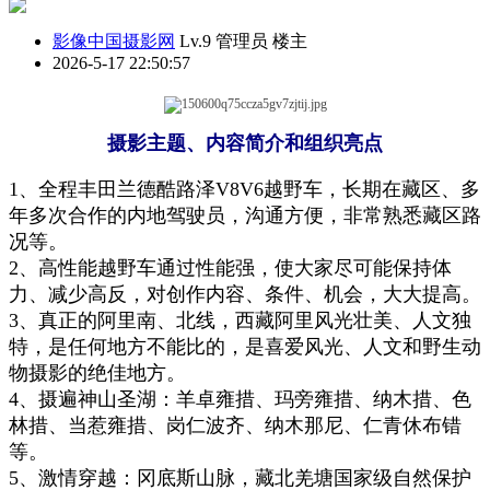
影像中国摄影网
Lv.9 管理员
楼主
2026-5-17 22:50:57
摄影主题、内容简介和组织亮点
1、
全程
丰田兰德酷路泽
V8V6
越野车，长期在藏区、多
年多次合作的内地驾驶员，
沟通方便，非常
熟悉藏区路
况等。
2、
高性
能
越野车通过性能强，使大家尽可能保持体
力、减少高反，对创作内容、条件、机会，大大提高。
3、真正的阿里南、北线，西藏阿里风光壮美、人文独
特，是任何地方不能比的，是喜爱风光、人文
和野生动
物
摄影的绝佳地方。
4、摄遍神山圣湖：羊卓雍措、玛旁雍措、纳木措、色
林措、当惹雍措、岗仁波齐、纳木那尼、仁青休布错
等。
5、激情穿越：冈底斯山脉，藏北羌塘国家级自然保护