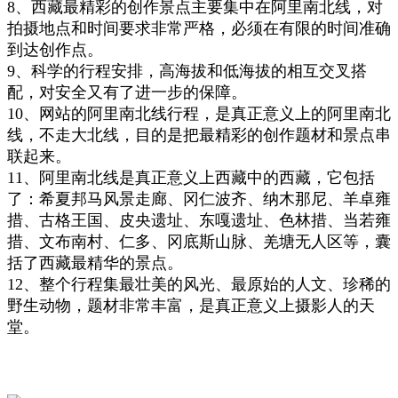
8、西藏最精彩的创作景点主要集中在阿里南北线，对
拍摄地点和时间要求非常严格
，
必须在有限的时间准确
到达创作点
。
9、科学的行程安排，高海拔和低海拔的相互交叉搭
配，对安全又
有了
进一步的
保障
。
10、网站的阿里南北线行程，是真正意义上的阿里南北
线，不走
大北线
，目的是把最精彩的创作题材和景点串
联起来。
11、阿里南北线是真正意义上西藏中的西藏，它
包
括
了：希夏邦马风景走廊、冈仁波齐、纳木那尼、羊卓雍
措、古格王国、皮央遗址、东嘎遗址、色林措、当若雍
措、文布南村、仁多、冈底斯山脉、羌塘无人区等，囊
括了西藏最精华的景点。
12、整个行程集
最壮美的
风光、
最原始的
人文、
珍稀的
野生动物，题材非常丰富
，
是真正意义上摄影人的天
堂。