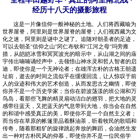
全程丰田越野车
·
真正的阿里南北线
·
经历十八天的
摄影旅
程
这是一片像信仰一般神秘的土地。人们将西藏喻为
世界屋脊，阿里则是世界屋脊的屋脊；人们视西藏为文
化之迷，阿里则是谜中之谜了。追随对朝圣者的足迹，
可以去朝圣"信仰之山"冈仁布钦和"江河之母"玛旁雍
措，从皑皑冰雪和冥冥波光的暗示中，从山湖之间的庙
宇传出喃喃诵经声中，去领悟山神水灵和哲人智者的启
迪，即使你是一个无神论者；在雄浑古朴的古格王朝遗
址前，逝去的时间之流似乎在缓缓回流，让人惊叹于前
人的业迹和伟大的艺术创造，从而发思古之幽情，即使
你并不是一个历史学家；当你在碧波荡漾的班公湖和万
鸟岛，看那些飞舞的精灵扇动洁白的翅羽，把大地的灵
感带往蓝天，又把蓝天的气息带到大地，你当会在自然
的和谐中感受真正的美，即使你不是一个自然主义者；
而当你在草原的帐篷里品着酥油茶，听着牧民的歌唱和
传奇，随着那粗犷的旋律跳起奔放的舞蹈，会油然生发
出一种对古朴民风的仰慕，即使你并不是一位民俗学