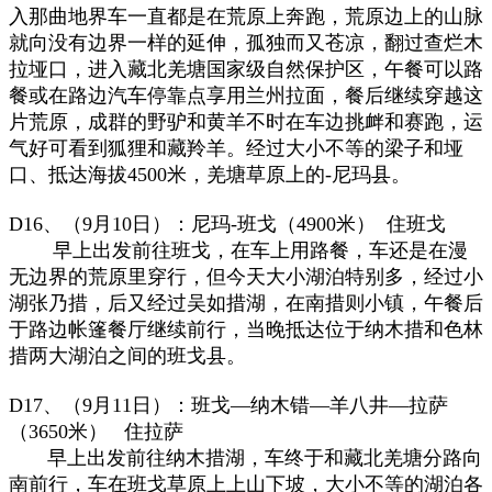
入那曲地界车一直都是在荒原上奔跑，荒原边上的山脉
就向没有边界一样的延伸，孤独而又苍凉，翻过查烂木
拉垭口，进入藏北羌塘国家级自然保护区，午餐可以路
餐或在路边汽车停靠点享用兰州拉面，餐后继续穿越这
片荒原，成群的野驴和黄羊不时在车边挑衅和赛跑，运
气好可看到狐狸和藏羚羊。经过大小不等的梁子和垭
口、抵达海拔4500米，羌塘草原上的-尼玛县。
D16、（9月10日）：尼玛-班戈（4900米） 住班戈
早上出发前往班戈，在车上用路餐，车还是在漫
无边界的荒原里穿行，但今天大小湖泊特别多，经过小
湖张乃措，后又经过吴如措湖，在南措则小镇，午餐后
于路边帐篷餐厅继续前行，当晚抵达位于纳木措和色林
措两大湖泊之间的班戈县。
D17、（9月11日）：班戈—纳木错—羊八井—拉萨
（3650米） 住拉萨
早上出发前往纳木措湖，车终于和藏北羌塘分路向
南前行，车在班戈草原上上山下坡，大小不等的湖泊各