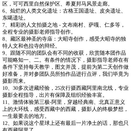
区，可可西里自然保护区、希夏邦马风景走廊。
6、灿烂的人类文化遗址：古格王国遗址、皮央遗址、
东噶遗址。
7、精彩的人文拍摄之地 - 文布南村、萨嘎、仁多等，
全程专业的摄影老师指导创作。
8、藏区最神圣的寺庙：大昭寺创作，感受大昭寺的独
特人文和色拉寺的辩经。
9、跟随不同的团队会有不同的收获，欣赏随本团作品
可能略知一、二。有条件的情况下，摄影指导老师在有
条件下坚持每天教学，图文并茂，提前为第二天创作做
好准备，并对参团队员所拍作品进行点评，我们毕竟为
摄影而来。
10、30多次进藏经验，25
次行摄西藏阿里南北线
，
专业
摄影全程指导，出片有保障及
组织经验丰富
。
11、激情体验第三极-阿里，穿越经典南、北真正意义
上的大环线，感受西藏中的西藏，摄影人的终极梦想，
一生最要去的地方。
12
、如果说这个星球上还有最后一片净土的话，那也只
有西藏阿里了。