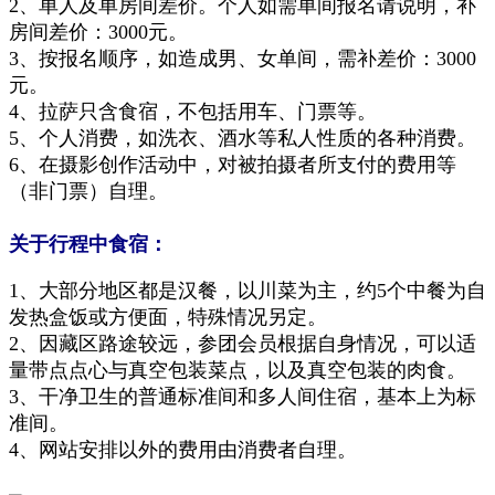
2、单人及单房间差价。个人如需单间报名请说明，补
房间差价：3000元。
3、按报名顺序，如造成男、女单间，需补差价：3000
元。
4、
拉萨只含食宿，不包括用车、门票等。
5、个人消费，如洗衣、酒水等私人性质的各种消费。
6、在摄影创作活动中，对被拍摄者所支付的费用等
（非门票）自理。
关于行程中食宿
：
1、大部分地区都是
汉
餐，以川菜为主，约5个中餐
为
自
发热盒饭或方便面
，特殊情况另定
。
2、因藏区路途较远，参团会员根据自身情况，可以适
量带点点心与真空包装菜点
，以及真空包装的肉食
。
3、
干净卫生的普通
标准间和多人间住宿，
基本上
为标
准间
。
4、网站安排以外的费用由消费者自理。