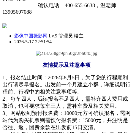
确认电话：400-655-6638
，
温老
师
：
13905697088
影像中国摄影网
Lv.9 管理员
楼主
2026-5-17 22:51:54
友情提示及注意事项
1、
报名结止时间：2026年8月5日，
为了您的行程顺利
出行请尽早报名。
出发前一个月建立
小群
，详细说明行
程前、
行程中的相关注意事项等
。
2
、
每车四人，后续报名不足四人，需补齐四人费用或
取消，也可要求每车三人，需补
车费及相关费用。
3、网站收到预付报名费：10000元
方可
确认报名
，
需网
站代为购买机票则需预付报名费：15000元，并注明是
否往、返，团费余款在出发前15日交清
。