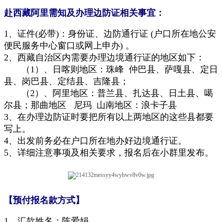
赴西藏阿里需知及办理边防证相关事宜
：
1、
证件(必带)：身份证、边防通行证 (户口所在地
公安
便民服务中心窗口
或网上申办
)
。
2、西藏自治区内需要办理边境通行证的地区如下：
（1）、日喀则地区：珠峰 仲巴县、萨嘎县、定日
县、岗巴县、定结县、吉隆县；
（2）、阿里地区：普兰县、扎达县、日土县、噶
尔县；那曲地区 尼玛 山南地区：浪卡子县
3、在办理边防证时要把所有以上两地区的这些县都要
写上。
4、
出发前务必在户口所在地办好边境
通行证。
5
、详细注意事项及相关要求，报名后在小群里发布。
【预付报名款方式】
1、汇款姓名：陈爱娟