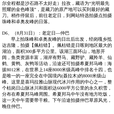
尔全程都是沙石路不太好走）拉孜，藏语为“光明最先
照耀的金色峰顶”，是藏刀的原产地可以买到最好的藏
刀。稍作停留后，前往老定日，到网站特选拍摄点拍摄
珠峰和卓奥友峰的日落。
D6、（8月31日）：老定日—仲巴
早上拍珠峰和卓奥友峰的日出后出发，经岗嘎乡抵
达吉隆，拍摄【佩枯错】。佩枯错是日喀则地区最大的
湖泊，面积300多平方公里。该湖三面环山，地形开
阔，鱼类资源丰富，湖岸有野马、藏野驴、藏羚羊、仙
鹤、黄鸭、灰鸭等活动，沿途还可拍摄希夏邦马峰：海
拔8012米，在世界上14座8000米级高峰中排名十四，也
是唯一的一座完全在中国境内(聂拉木)的8000米级山
峰。这里是喜玛拉雅山脉现代冰川作用的中心之一，整
个枯岗日山脉冰川和面积达6000平方公里的永久积雪，
分布在希夏邦马峰周围。希夏邦马中午没有地方吃饭，
这一天中午需要带干粮。下午沿途拍摄仲巴草原风光，
晚住仲巴。