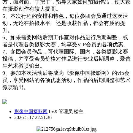
方，面对面、手把手，指导大家如何拍摄作品，使大家
在
摄影创作
有较大提高。
5、本次行程的安排和特色，每位参团会员通过这次活
动，无论在拍摄水平、还是收获作品，都会有质的提
升
。
6、如果需要网站后期工作室对作品进行后期
调整
，或
者是代理各类摄影大赛，均享受VIP会员的各项优惠
。
7、参团会员作品
，
可代理国
际
、
国内
，各类摄影比赛
投稿，
并
享受会员价格
对
作品
进行
专业后期调整
，
爱普
生艺术微喷输出
。
9、参加本次活动后将成为《
影像中国摄影网
》的vip会
员，享受
网站
的各项优惠活动，作品
的
后期调整和艺术
微喷输出
。
影像中国摄影网
Lv.9 管理员
楼主
2026-5-17 22:51:36