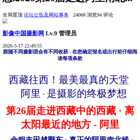
全局置顶
论坛公告及网站事务
24068 浏览
94 评论
影像中国摄影网
Lv.9 管理员
2026-5-17 22:49:55
跟随不同摄影团会有
不同收获 - 在您确定报名或出行前仔细阅
读每项条款
西藏往西！最美最真的天堂
阿里
是摄影的终极梦想
·
第
26
届走进
西藏中的
西藏
·
离
太阳最近的地方 - 阿里