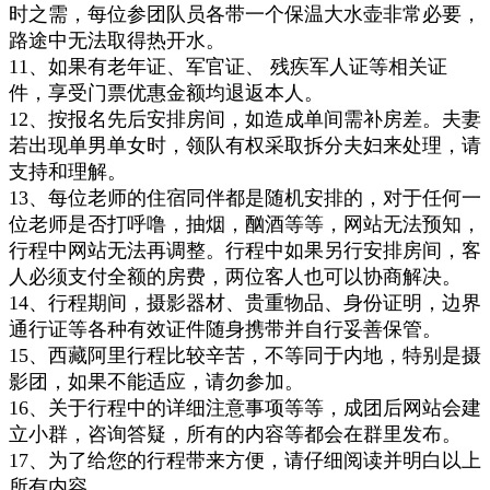
时之需，每位参团队员各带一个保温大水壶非常必要，
路途中无法取得热开水。
11、如果有老年证、军官证、 残疾军人证等相关证
件，享受门票优惠金额均退返本人。
12、按报名先后安排房间，如造成单间需补房差。夫妻
若出现单男单女时，领队有权采取拆分夫妇来处理
，请
支持和理解。
13、每位老师的住宿同伴都是随机安排的，对于任何一
位老师是否打呼噜，抽烟，酗酒等等，网站无法预知，
行程中网站无法再
调整。行程
中如果另行安排房间，
客
人必须支付全额的房费，两位客人也可以协商解决
。
14、行程期间，摄影器材、贵重物品、身份证明
，边界
通行证
等各种
有效
证件随身携带并自行妥善保管
。
15
、西藏阿里行程比较辛苦，不等同于内地，特别是摄
影团，如果不能适应，请勿
参加。
16
、关于行程中的详细注意事项等等，成团后网站会建
立小群，咨询答疑，
所有的内容等都会在群里发布。
17、
为了给您的行程带来方便，请仔细阅读并明白以上
所有内容。