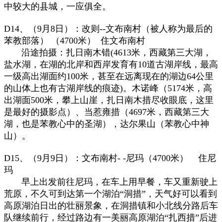
中较大的县城，一应俱全。
D14、（9月8日）：改则--文布南村（被人称为最后的
苯教部落） （4700米） 住文布南村
沿途拍摄：扎日南木错(4613米，西藏第三大湖，
盐水湖，在湖的北岸和西岸发育有10道古湖岸线，最高
一级高出湖面约100米，甚至在远离现在的湖边64公里
的山体上也有古湖岸线的痕迹)。木诺峰（5174米，高
出湖面500米，攀上山崖，扎日南木措尽收眼底，这里
是最好的摄影点）、当惹雍措（4697米，西藏第三大
湖，也是苯教心中的圣湖），达尔果山（苯教心中神
山）。
D15、（9月9日）：文布南村- -尼玛（4700米） 住尼
玛
早上出发前往尼玛，在车上用早餐，车又重新驶上
荒原，不久可到达第一个湖泊“洞措”，天气好可以看到
高原湖泊日出的壮丽景象，在洞措镇和小北线分路后车
队继续前行，经过路边有一美丽高原湖泊“扎西措”后进