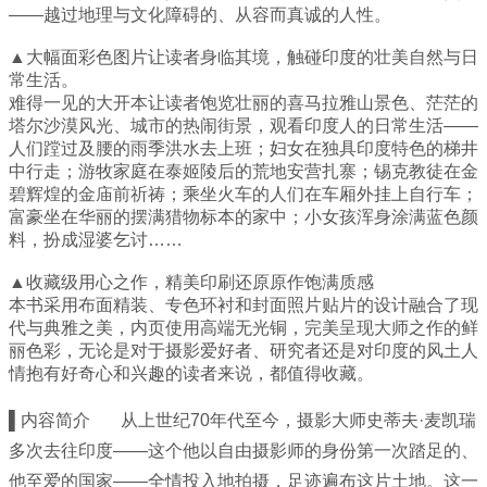
——越过地理与文化障碍的、从容而真诚的人性。
▲大幅面彩色图片让读者身临其境，触碰印度的壮美自然与日
常生活。
难得一见的大开本让读者饱览壮丽的喜马拉雅山景色、茫茫的
塔尔沙漠风光、城市的热闹街景，观看印度人的日常生活——
人们蹚过及腰的雨季洪水去上班；妇女在独具印度特色的梯井
中行走；游牧家庭在泰姬陵后的荒地安营扎寨；锡克教徒在金
碧辉煌的金庙前祈祷；乘坐火车的人们在车厢外挂上自行车；
富豪坐在华丽的摆满猎物标本的家中；小女孩浑身涂满蓝色颜
料，扮成湿婆乞讨……
▲收藏级用心之作，精美印刷还原原作饱满质感
本书采用布面精装、专色环衬和封面照片贴片的设计融合了现
代与典雅之美，内页使用高端无光铜，完美呈现大师之作的鲜
丽色彩，无论是对于摄影爱好者、研究者还是对印度的风土人
情抱有好奇心和兴趣的读者来说，都值得收藏。
▌内容简介 从上世纪70年代至今，摄影大师史蒂夫·麦凯瑞
多次去往印度——这个他以自由摄影师的身份第一次踏足的、
他至爱的国家——全情投入地拍摄，足迹遍布这片土地。这一