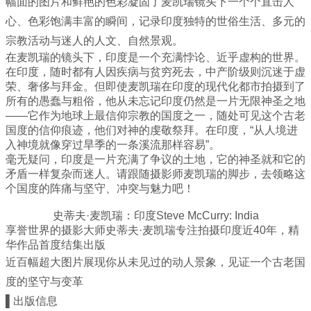
幅面的图片和鲜艳的色彩凝固了麦凯瑞镜头下一个个直击人
心、色彩饱满丰富的瞬间，记录印度独特的世俗生活、多元的
宗教活动与迷人的人文、自然景观。
在麦凯瑞的镜头下，印度是一个充满悖论、近乎虚构的世界。
在印度，随时都有人因疾病与贫穷死去，中产阶级则沉迷于虚
荣、奢侈与拜金。但即使麦凯瑞在印度的现代化都市拍摄到了
所有的愚蠢与粗俗，他从未忘记印度仍然是一片无限神圣之地
——它作为地球上最信仰宗教的国度之一，随处可见这个古老
国度的信仰痕迹，他们对神的虔敬祭拜。在印度，“从人境进
入神境就像穿过旱季的一条溪流那样容易”。
毫无疑问，印度是一片充满了争议的土地，它的神圣就和它的
矛盾一样复杂而迷人。请跟随摄影师麦凯瑞的脚步，去领略这
个国度的阵痛与坚守、冲突与魅力吧！
史蒂夫·麦凯瑞：印度Steve McCurry: India
享誉世界的摄影大师史蒂夫·麦凯瑞专注拍摄印度近40年，精
华作品首度结集出版
近百幅超大图片展现你从未见过的动人景象，见证一个古老国
度的坚守与变革
▌出版信息