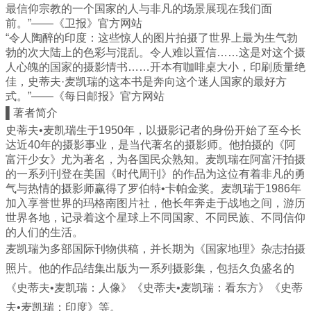
最信仰宗教的一个国家的人与非凡的场景展现在我们面
前。”——《卫报》官方网站
“令人陶醉的印度：这些惊人的图片拍摄了世界上最为生气勃
勃的次大陆上的色彩与混乱。令人难以置信……这是对这个摄
人心魄的国家的摄影情书……开本有咖啡桌大小，印刷质量绝
佳，史蒂夫·麦凯瑞的这本书是奔向这个迷人国家的最好方
式。”——《每日邮报》官方网站
▌著者简介
史蒂夫•麦凯瑞生于1950年，以摄影记者的身份开始了至今长
达近40年的摄影事业，是当代著名的摄影师。他拍摄的《阿
富汗少女》尤为著名，为各国民众熟知。麦凯瑞在阿富汗拍摄
的一系列刊登在美国《时代周刊》的作品为这位有着非凡的勇
气与热情的摄影师赢得了罗伯特•卡帕金奖。麦凯瑞于1986年
加入享誉世界的玛格南图片社，他长年奔走于战地之间，游历
世界各地，记录着这个星球上不同国家、不同民族、不同信仰
的人们的生活。
麦凯瑞为多部国际刊物供稿，并长期为《国家地理》杂志拍摄
照片。他的作品结集出版为一系列摄影集，包括久负盛名的
《史蒂夫•麦凯瑞：人像》《史蒂夫•麦凯瑞：看东方》《史蒂
夫•麦凯瑞：印度》等。