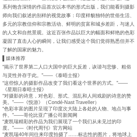
系列饱含深情的作品首次以本书的形式出版，我们能看到摄影
师向我们叙述的别样的视觉故事：印度样貌独特的世俗生活、
多元的宗教信仰和宗教活动、鲜明的贫富和城乡差距，与迷人
的人文和自然景观。这近百张作品以巨大的幅面和鲜艳的色彩
凝固了直击人心的瞬间，让我们感受这个我们觉得熟悉但并不
了解的国家的魅力。
▌媒体推荐
“揭示了世界第二人口大国中的巨大反差，诙谐与悲惨、粗俗
与灵性并存于此。”——《泰晤士报》
“这些惊人的摄影作品改变了我们看这个世界的方式。”——
《星期日泰晤士报》
“对摄影的诗意，对色彩、形式、混乱和人间戏剧的诗意的赞
美。”——《悦游》（Condé-Nast Traveller）
“色彩丰富的图片呈现了印度次大陆上各处的人物、地点与事
件。”——哥伦比亚广播公司新闻网
“麦凯瑞精彩的作品为我们展现了一个我们从未见过的印
度。”——《时代周刊》官方网站
“麦凯瑞40年间往来印度拍摄了……标志性的图片，将地球上