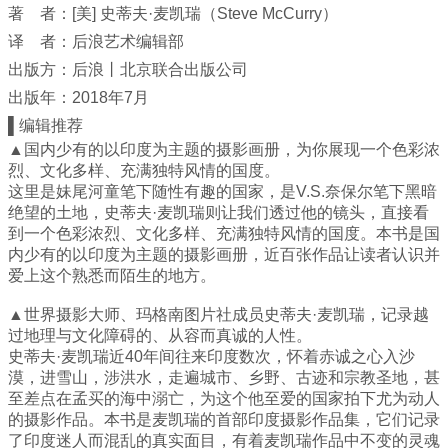
著 者：[美] 史蒂夫·麦凯瑞（Steve McCurry）
译 者：后浪艺术编辑部
出版方：后浪丨北京联合出版公司
出版年：2018年7月
▌编辑推荐
▲国内少有的以印度为主题的摄影画册，为你展现一个色彩浓
烈、文化多样、充满独特风情的国度。
这里是妹尾河童笔下随性有趣的国家，是V.S.奈保尔笔下黑暗
绝望的土地，史蒂夫·麦凯瑞则让我们透过他的镜头，直接看
到一个色彩浓烈、文化多样、充满独特风情的国度。本书是国
内少有的以印度为主题的摄影画册，近百张作品让读者认识并
爱上这个熟悉而陌生的地方。
▲世界摄影大师、玛格南图片社成员史蒂夫·麦凯瑞，记录越
过地理与文化障碍的、从容而真诚的人性。
史蒂夫·麦凯瑞近40年间往来印度数次，怀着赤诚之心入沙
漠，进雪山，涉洪水，走遍城市、乡野、古迹和宗教圣地，甚
至差点在孟买的海中溺亡，为这个他至爱的国家拍下尤为动人
的摄影作品。本书是麦凯瑞的首部印度摄影作品集，它们记录
了印度迷人而混乱的真实面目，有着麦凯瑞作品中不变的灵魂