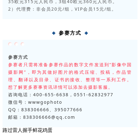
35欧元315元人民币，3组40欧元360元人民币。
2）代理费：非会员20元/组，VIP会员15元/组。
参赛方式
参赛方式
参赛者只需将准备参赛作品的数字文件发送到“影像中国
摄影网”，即为其做好图片的格式压缩、投稿，作品管
理、翻译以及目录、证书的接收、整理等一系列工作。
想了解更多赛事资讯详情可以添加去摄影客服。
咨询电话：400-655-6638，0551-62832977
微信号：wwwgophoto
QQ：838306666、395077666
邮箱：838306666@qq.com
路过
雷人
握手
鲜花
鸡蛋