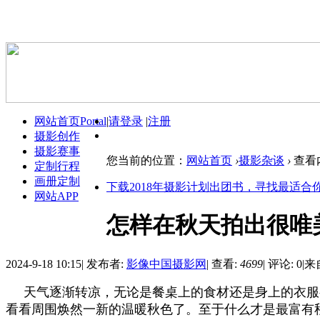
网站首页
Portal
|
请登录
|
注册
摄影创作
摄影赛事
您当前的位置：
网站首页
›
摄影杂谈
›
查看
定制行程
画册定制
下载2018年摄影计划出团书，寻找最适合
网站APP
怎样在秋天拍出很唯
2024-9-18 10:15
|
发布者:
影像中国摄影网
|
查看:
4699
|
评论: 0
|
来
天气逐渐转凉，无论是餐桌上的食材还是身上的衣服
看看周围焕然一新的温暖秋色了。至于什么才是最富有