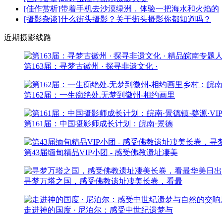
[佳作赏析]
带着手机去沙漠绿洲，体验一把海水和火焰的
[摄影杂谈]
什么街头摄影？关于街头摄影你都知道吗？
近期摄影线路
第163届：寻梦古徽州 · 探寻非遗文化 ·
第162届：一生痴绝处.无梦到徽州-相约画里
第161届：中国摄影师成长计划：皖南·景德
第43届缅甸精品VIP小团 - 感受佛教遗址凄美
寻梦万塔之国，感受佛教遗址凄美长卷，看最
走进神的国度 · 尼泊尔：感受中世纪遗梦与