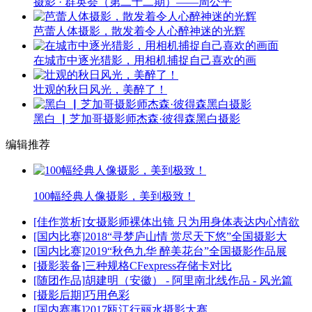
摄影 · 群英荟（第二十二期）——周公平
芭蕾人体摄影，散发着令人心醉神迷的光辉
在城市中逐光猎影，用相机捕捉自己喜欢的画
壮观的秋日风光，美醉了！
黑白 ▏芝加哥摄影师杰森·彼得森黑白摄影
编辑推荐
100幅经典人像摄影，美到极致！
[佳作赏析]
女摄影师裸体出镜 只为用身体表达内心情欲
[国内比赛]
2018“寻梦庐山情 赏尽天下悠”全国摄影大
[国内比赛]
2019“秋色九华 醉美花台”全国摄影作品展
[摄影装备]
三种规格CFexpress存储卡对比
[随团作品]
胡建明（安徽） - 阿里南北线作品 - 风光篇
[摄影后期]
巧用色彩
[国内赛事]
2017瓯江行丽水摄影大赛