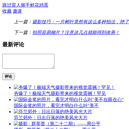
路过
雷人
握手
鲜花
鸡蛋
收藏
邀请
上一篇：
摄影技巧：一片树叶竟然有这么多种拍法，绝了
下一篇：
拍照容易糊片？注意这几点就能得到改善！
最新评论
评论
夯爆了！极端天气摄影带来的视觉震撼！罕见
国际金奖的照片，看完才明白什么叫"美不
芬兰郊外：日出日落的绝美风光大片