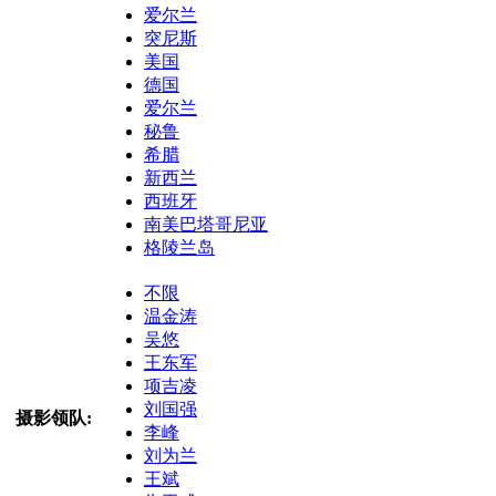
爱尔兰
突尼斯
美国
德国
爱尔兰
秘鲁
希腊
新西兰
西班牙
南美巴塔哥尼亚
格陵兰岛
不限
温金涛
吴悠
王东军
项吉凌
刘国强
摄影领队:
李峰
刘为兰
王斌