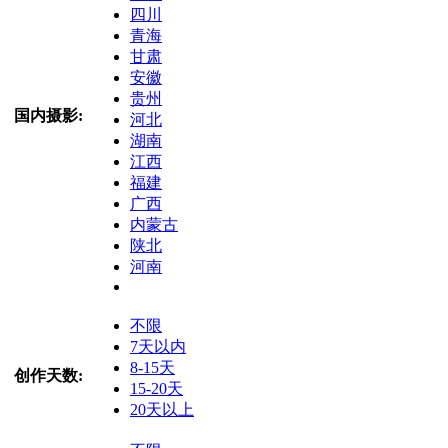
四川
青海
甘肃
安徽
贵州
国内摄影:
河北
湖南
江西
福建
广西
内蒙古
陕北
河南
不限
7天以内
8-15天
创作天数:
15-20天
20天以上