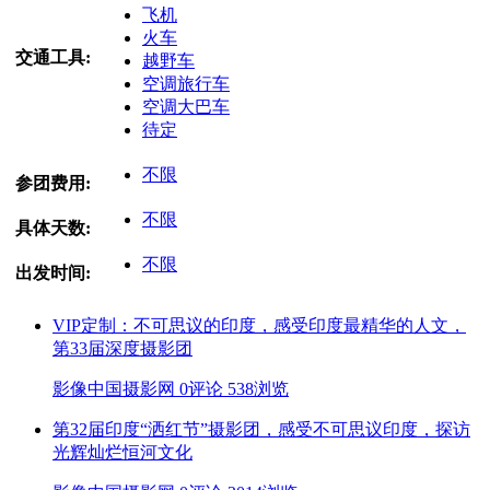
飞机
火车
交通工具:
越野车
空调旅行车
空调大巴车
待定
不限
参团费用:
不限
具体天数:
不限
出发时间:
VIP定制：不可思议的印度，感受印度最精华的人文，
第33届深度摄影团
影像中国摄影网
0评论
538浏览
第32届印度“洒红节”摄影团，感受不可思议印度，探访
光辉灿烂恒河文化