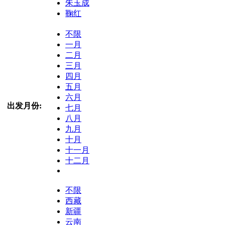
朱玉成
鞠红
不限
一月
二月
三月
四月
五月
六月
出发月份:
七月
八月
九月
十月
十一月
十二月
不限
西藏
新疆
云南