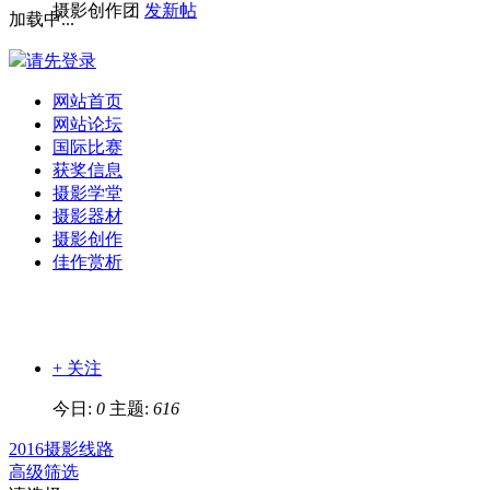
摄影创作团
发新帖
加载中...
请先登录
网站首页
网站论坛
国际比赛
获奖信息
摄影学堂
摄影器材
摄影创作
佳作赏析
+ 关注
今日:
0
主题:
616
2016摄影线路
高级筛选