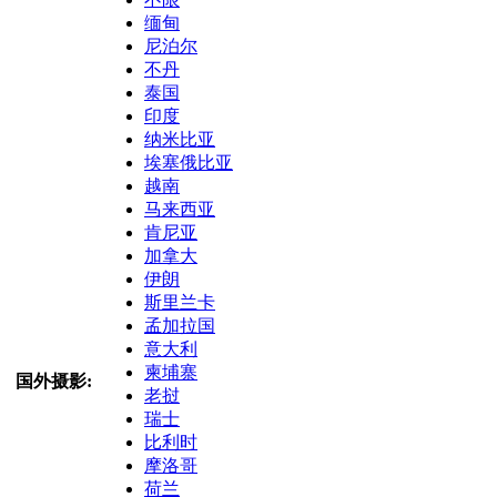
缅甸
尼泊尔
不丹
泰国
印度
纳米比亚
埃塞俄比亚
越南
马来西亚
肯尼亚
加拿大
伊朗
斯里兰卡
孟加拉国
意大利
柬埔寨
国外摄影:
老挝
瑞士
比利时
摩洛哥
荷兰